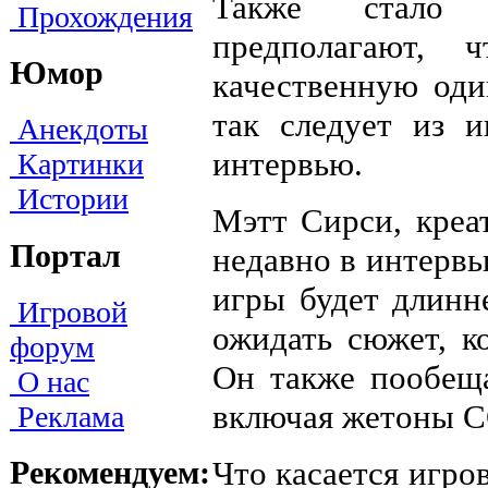
Также стало 
Прохождения
предполагают, 
Юмор
качественную од
так следует из 
Анекдоты
интервью.
Картинки
Истории
Мэтт Сирси, креа
Портал
недавно в интервь
игры будет длинн
Игровой
ожидать сюжет, к
форум
Он также пообещ
О нас
включая жетоны 
Реклама
Что касается игро
Рекомендуем: