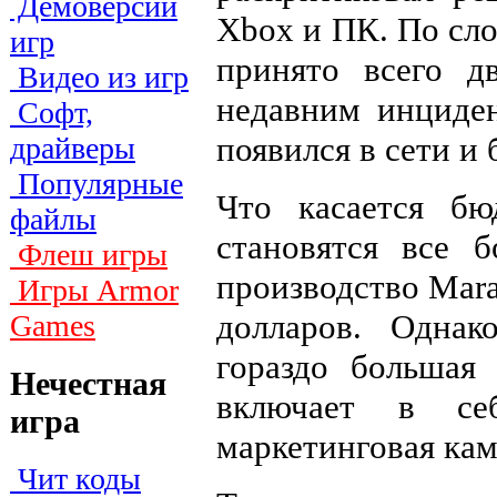
Демоверсии
Xbox и ПК. По сло
игр
принято всего д
Видео из игр
недавним инциден
Софт,
появился в сети и 
драйверы
Популярные
Что касается б
файлы
становятся все 
Флеш игры
производство Mar
Игры Armor
долларов. Одна
Games
гораздо большая 
Нечестная
включает в се
игра
маркетинговая кам
Чит коды