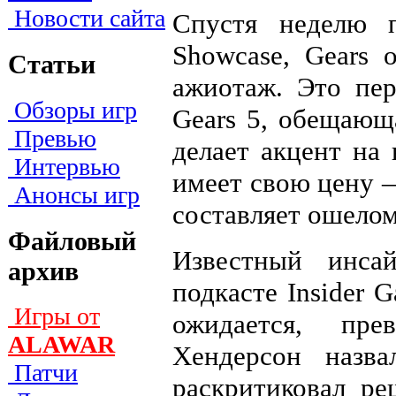
Новости сайта
Спустя неделю 
Showcase, Gears 
Статьи
ажиотаж. Это пер
Обзоры игр
Gears 5, обещающ
Превью
делает акцент на
Интервью
имеет свою цену 
Анонсы игр
составляет ошело
Файловый
Известный инса
архив
подкасте Insider 
Игры от
ожидается, пре
ALAWAR
Хендерсон назв
Патчи
раскритиковал ре