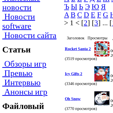
Ъ
Ы
Ь
Э
Ю
Я
новости
A
B
C
D
E
F
G
Новости
> 1 < [
2
] [
3
] ... [
software
Новости сайта
Заголовок
Просмотры
Статьи
Rocket Santa 2
0
2
(3519 просмотров)
Обзоры игр
Превью
Icy Gifts 2
0
Интервью
2
(3346 просмотров)
Анонсы игр
Oh Snow
0
Файловый
2
(3770 просмотров)