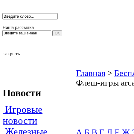
Наша рассылка
закрыть
Главная
>
Бесп
Флеш-игры arc
Новости
Игровые
новости
Железные
А
Б
В
Г
Д
Е
Ж