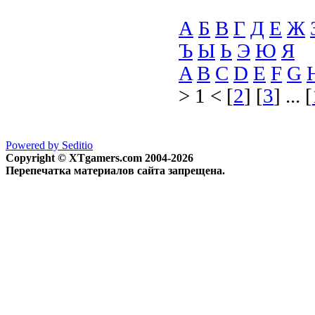
А
Б
В
Г
Д
Е
Ж
Ъ
Ы
Ь
Э
Ю
Я
A
B
C
D
E
F
G
> 1 < [
2
] [
3
] ... [
Powered by Seditio
Copyright © XTgamers.com 2004-2026
Перепечатка материалов сайта запрещена.