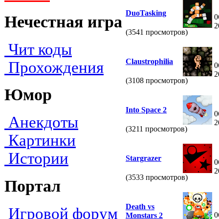
DuoTasking
0
Нечестная игра
2
(3541 просмотров)
Чит коды
Claustrophilia
Прохождения
0
2
(3108 просмотров)
Юмор
Into Space 2
0
Анекдоты
2
(3211 просмотров)
Картинки
Истории
Stargrazer
0
2
(3533 просмотров)
Портал
Death vs
Игровой форум
0
Monstars 2