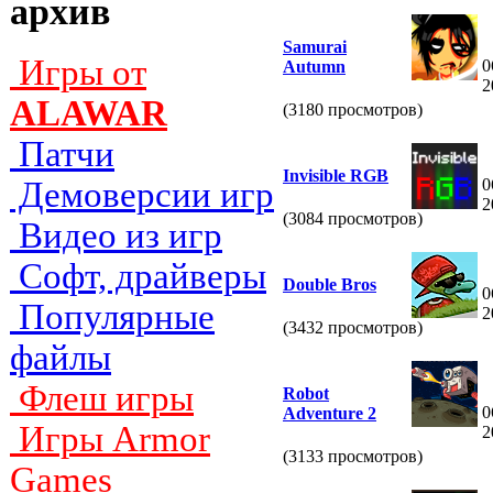
архив
Samurai
Игры от
0
Autumn
2
ALAWAR
(3180 просмотров)
Патчи
Invisible RGB
0
Демоверсии игр
2
(3084 просмотров)
Видео из игр
Софт, драйверы
Double Bros
0
Популярные
2
(3432 просмотров)
файлы
Флеш игры
Robot
0
Adventure 2
Игры Armor
2
(3133 просмотров)
Games