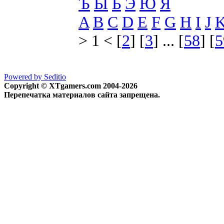
Ъ
Ы
Ь
Э
Ю
Я
A
B
C
D
E
F
G
H
I
J
> 1 < [
2
] [
3
] ... [
58
] [
5
Powered by Seditio
Copyright © XTgamers.com 2004-2026
Перепечатка материалов сайта запрещена.