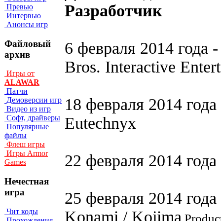
Разработчик
Превью
Интервью
Анонсы игр
Файловый
6 февраля 2014 года 
архив
Bros. Interactive Ente
Игры от
ALAWAR
Патчи
18 февраля 2014 года 
Демоверсии игр
Видео из игр
Софт, драйверы
Eutechnyx
Популярные
файлы
Флеш игры
Игры Armor
22 февраля 2014 года -
Games
Нечестная
игра
25 февраля 2014 года -
Чит коды
Konami / Kojima
Product
Прохождения