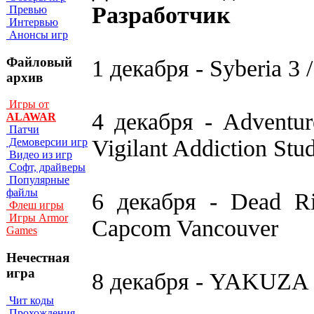
Разработчик
Превью
Интервью
Анонсы игр
Файловый
1 декабря - Syberia 3 
архив
Игры от
4 декабря - Advent
ALAWAR
Патчи
Vigilant Addiction Stu
Демоверсии игр
Видео из игр
Софт, драйверы
Популярные
файлы
6 декабря - Dead Ri
Флеш игры
Игры Armor
Capcom Vancouver
Games
Нечестная
игра
8 декабря - YAKUZA 
Чит коды
Прохождения