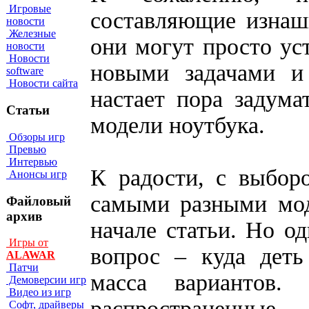
Игровые
составляющие изнаш
новости
Железные
они могут просто уст
новости
Новости
новыми задачами и
software
Новости сайта
настает пора задума
Статьи
модели ноутбука.
Обзоры игр
Превью
Интервью
К радости, с выбор
Анонсы игр
самыми разными мод
Файловый
архив
начале статьи. Но о
Игры от
вопрос – куда деть
ALAWAR
Патчи
масса вариантов.
Демоверсии игр
Видео из игр
распространенные.
Софт, драйверы