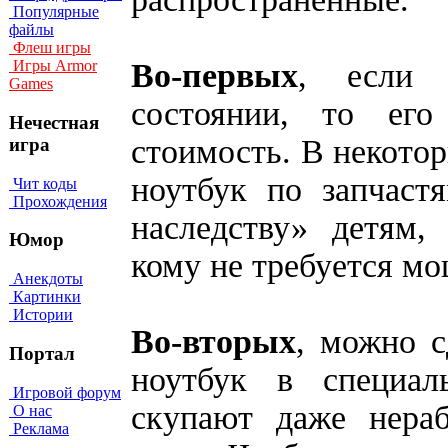
Популярные
файлы
Флеш игры
Во-первых
, если 
Игры Armor
Games
состоянии, то ег
Нечестная
стоимость. В некото
игра
ноутбук по запчаст
Чит коды
Прохождения
наследству» детям,
Юмор
кому не требуется м
Анекдоты
Картинки
Истории
Во-вторых
, можно с
Портал
ноутбук в специа
Игровой форум
скупают даже нера
О нас
Реклама