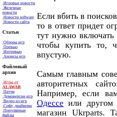
Игровые новости
Железные
новости
Если вбить в поиско
Новости software
Новости сайта
то в ответ придет о
Статьи
тут нужно включать
Обзоры игр
чтобы купить то, 
Превью
Интервью
впустую.
Анонсы игр
Файловый
Самым главным сове
архив
авторитетных сайто
Игры от
ALAWAR
Например, если в
Патчи
Демоверсии игр
Одессе
или другом 
Видео из игр
Софт, драйверы
магазин Ukrparts.
Популярные
файлы