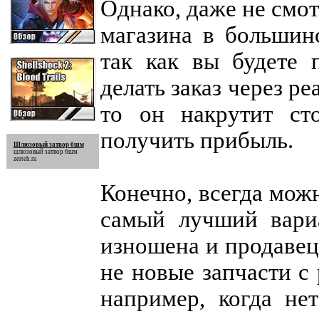
Однако, даже не смотр
магазина в большинс
так как вы будете 
делать заказ через ре
то он накрутит ст
получить прибыль.
Шлюзовый затвор бшм
шлюзовый затвор бшм
zerteh.ru
Конечно, всегда можн
самый лучший вари
изношена и продавец
не новые запчасти с
например, когда не