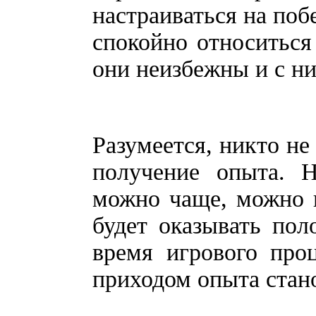
настраиваться на поб
спокойно относиться 
они неизбежны и с ни
Разумеется, никто не
получение опыта. 
можно чаще, можно 
будет оказывать пол
время игрового про
приходом опыта стано