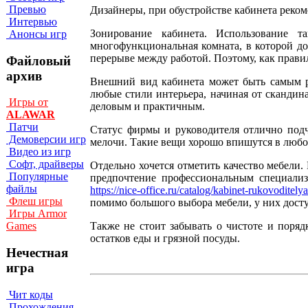
Превью
Дизайнеры, при обустройстве кабинета реко
Интервью
Зонирование кабинета. Использование т
Анонсы игр
многофункциональная комната, в которой д
перерыве между работой. Поэтому, как правил
Файловый
архив
Внешний вид кабинета может быть самым ра
любые стили интерьера, начиная от скандина
Игры от
деловым и практичным.
ALAWAR
Патчи
Статус фирмы и руководителя отлично подч
Демоверсии игр
мелочи. Такие вещи хорошо впишутся в любо
Видео из игр
Софт, драйверы
Отдельно хочется отметить качество мебели. 
Популярные
предпочтение профессиональным специализ
файлы
https://nice-office.ru/catalog/kabinet-rukovoditelya
Флеш игры
помимо большого выбора мебели, у них досту
Игры Armor
Также не стоит забывать о чистоте и поряд
Games
остатков еды и грязной посуды.
Нечестная
игра
Чит коды
Прохождения