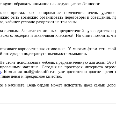
мендуют обращать внимание на следующие особенности:
акого приема, как зонирование помещения очень удачно
олжно быть возможно организовать переговоры и совещания, п
о, кабинет условно разделяют на три зоны.
зличным. Зависит от личных предпочтений руководителя и ро
вского, модерна и заканчивая классикой. Но стоит помнить, чт
еркивает корпоративная символика. У многих фирм есть свой
й интерьер и подчеркнуть значимость компании.
Не стоит использовать мебель, предназначенную для дома. Это б
ированным магазина. Сегодня на просторах интернета огром
/
. Компания mail@nice-office.ru уже достаточно долгое врем
пные цены и прекрасное качество.
ке в кабинете. Ведь бардак может испортить даже самый доро