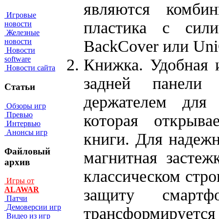
являются комби
Игровые
пластика с сил
новости
Железные
BackCover или Uni
новости
Новости
software
Книжка. Удобная 
Новости сайта
задней панели
Статьи
держателем для
Обзоры игр
Превью
которая открыва
Интервью
Анонсы игр
книги. Для надеж
Файловый
магнитная застеж
архив
классическом стро
Игры от
ALAWAR
защиту смартф
Патчи
Демоверсии игр
трансформирует
Видео из игр