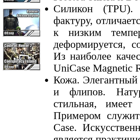
Силикон (TPU).
фактуру, отличает
к низким темпе
деформируется, с
Из наиболее каче
UniCase Magnetic R
Кожа. Элегантный
и флипов. Нату
стильная, имеет
Примером служит
Case. Искусствен
является практичн