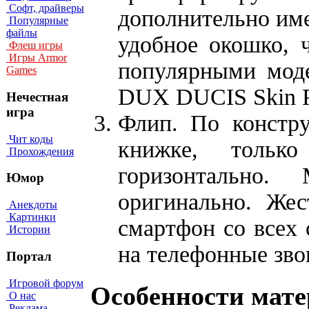
Софт, драйверы
дополнительно име
Популярные
файлы
удобное окошко, 
Флеш игры
Игры Armor
популярными моде
Games
DUX DUCIS Skin P
Нечестная
игра
Флип. По констр
Чит коды
книжке, только
Прохождения
горизонтально.
Юмор
оригинально. Же
Анекдоты
Картинки
смартфон со всех 
Истории
на телефонные зво
Портал
Игровой форум
Особенности мате
О нас
Реклама