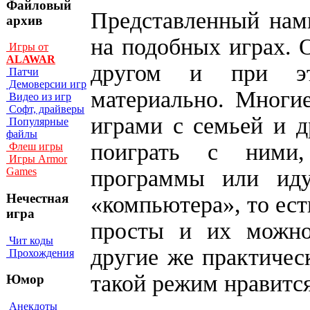
Файловый
Представленный нами
архив
на подобных играх. О
Игры от
ALAWAR
другом и при это
Патчи
Демоверсии игр
материально. Многи
Видео из игр
Софт, драйверы
играми с семьей и д
Популярные
файлы
поиграть с ними,
Флеш игры
Игры Armor
программы или иду
Games
Нечестная
«компьютера», то ест
игра
просты и их можно
Чит коды
другие же практичес
Прохождения
такой режим нравится
Юмор
Анекдоты