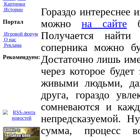
Картинки
Гораздо интереснее 
Истории
можно
на сайте
бу
Портал
Получается найти
Игровой форум
О нас
соперника можно бу
Реклама
Достаточно лишь имет
Рекомендуем:
через которое будет 
живыми людьми, да
друга, гораздо увл
сомневаются и кажд
непредсказуемой. Н
сумма, процесс в