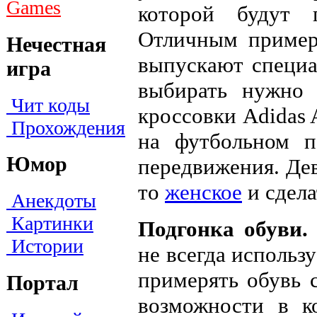
Games
которой будут 
Отличным пример
Нечестная
выпускают специа
игра
выбирать нужно 
Чит коды
кроссовки Adidas 
Прохождения
на футбольном п
Юмор
передвижения. Дев
то
женское
и сдела
Анекдоты
Картинки
Подгонка обуви
Истории
не всегда использ
примерять обувь с
Портал
возможности в к