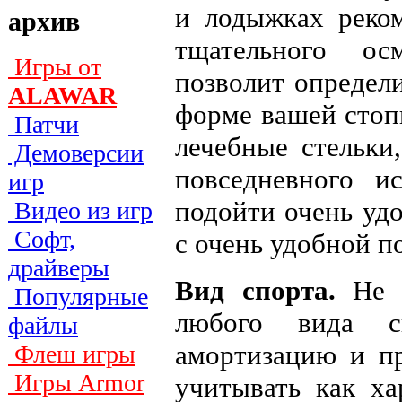
и лодыжках реком
архив
тщательного ос
Игры от
позволит определи
ALAWAR
форме вашей стоп
Патчи
лечебные стельки
Демоверсии
повседневного и
игр
подойти очень удо
Видео из игр
Софт,
с очень удобной п
драйверы
Вид спорта.
Не в
Популярные
любого вида с
файлы
амортизацию и п
Флеш игры
Игры Armor
учитывать как ха