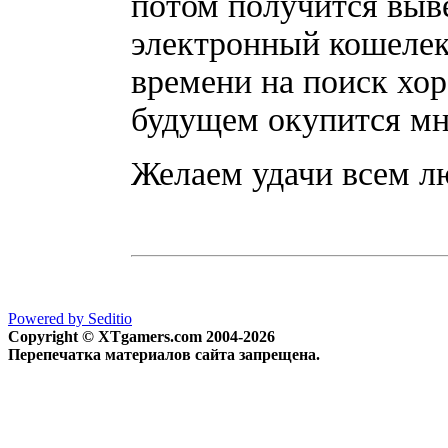
потом получится выве
электронный кошелек
времени на поиск хор
будущем окупится мн
Желаем удачи всем л
Powered by Seditio
Copyright © XTgamers.com 2004-2026
Перепечатка материалов сайта запрещена.