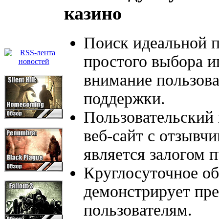
казино
Поиск идеальной п
простого выбора и
внимание пользова
поддержки.
Пользовательский 
веб-сайт с отзывч
является залогом 
Круглосуточное о
демонстрирует пр
пользователям.