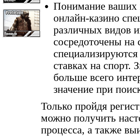
Понимание ваших 
онлайн-казино спе
различных видов и
сосредоточены на с
специализируются 
ставках на спорт. 
больше всего инте
значение при поис
Только пройдя регис
можно получить наст
процесса, а также вы