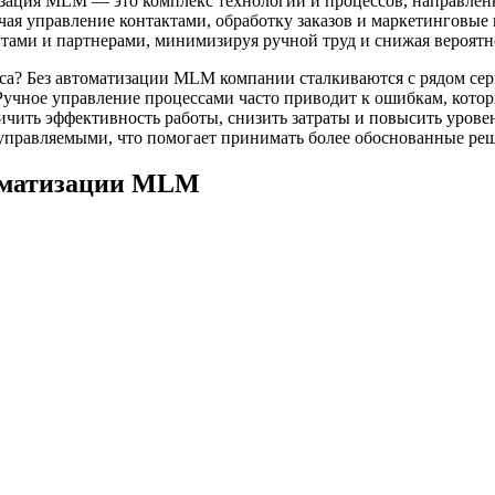
ация MLM — это комплекс технологий и процессов, направленн
ючая управление контактами, обработку заказов и маркетингов
нтами и партнерами, минимизируя ручной труд и снижая вероятн
а? Без автоматизации MLM компании сталкиваются с рядом серь
Ручное управление процессами часто приводит к ошибкам, котор
ичить эффективность работы, снизить затраты и повысить уров
 управляемыми, что помогает принимать более обоснованные ре
оматизации MLM