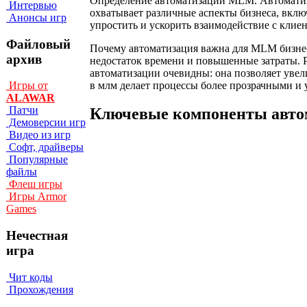
Определение автоматизации MLM. Автоматиз
Интервью
охватывает различные аспекты бизнеса, вкл
Анонсы игр
упростить и ускорить взаимодействие с клие
Файловый
Почему автоматизация важна для MLM бизнес
архив
недостаток времени и повышенные затраты. 
автоматизации очевидны: она позволяет увел
в млм делает процессы более прозрачными и
Игры от
ALAWAR
Патчи
Ключевые компоненты авт
Демоверсии игр
Видео из игр
Софт, драйверы
Популярные
файлы
Флеш игры
Игры Armor
Games
Нечестная
игра
Чит коды
Прохождения