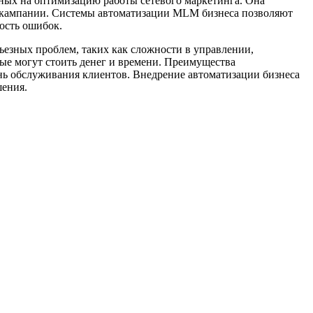
ых на оптимизацию работы сетевого маркетинга. Она
ые кампании. Системы автоматизации MLM бизнеса позволяют
ость ошибок.
езных проблем, таких как сложности в управлении,
ые могут стоить денег и времени. Преимущества
ень обслуживания клиентов. Внедрение автоматизации бизнеса
шения.