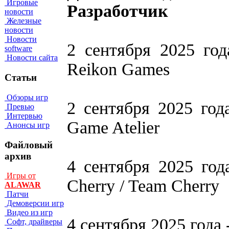
Игровые
Разработчик
новости
Железные
новости
Новости
2 сентября 2025 го
software
Новости сайта
Reikon Games
Статьи
Обзоры игр
2 сентября 2025 года
Превью
Интервью
Game Atelier
Анонсы игр
Файловый
архив
4 сентября 2025 года
Игры от
Cherry / Team Cherry
ALAWAR
Патчи
Демоверсии игр
Видео из игр
4 сентября 2025 года -
Софт, драйверы