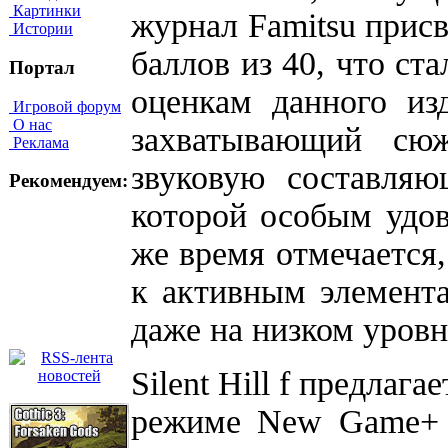
Картинки
журнал Famitsu прис
Истории
баллов из 40, что ста
Портал
оценкам данного из
Игровой форум
О нас
захватывающий сю
Реклама
звуковую составляю
Рекомендуем:
которой особым удов
же время отмечается,
к активным элемента
даже на низком уровн
Silent Hill f предлаг
режиме New Game+ д