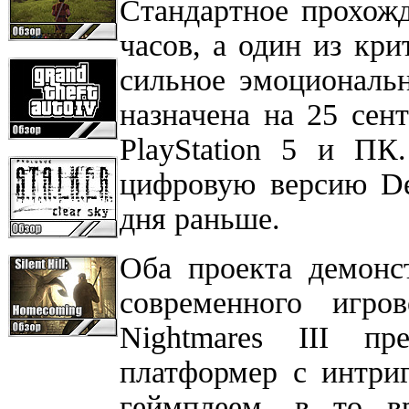
Стандартное прохожд
часов, а один из кри
сильное эмоциональн
назначена на 25 сент
PlayStation 5 и ПК
цифровую версию Del
дня раньше.
Оба проекта демонс
современного игро
Nightmares III пр
платформер с интр
геймплеем, в то вр