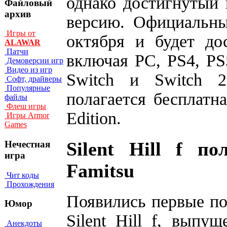
однако достигнутый 
Файловый
архив
версию. Официальны
Игры от
октября и будет до
ALAWAR
Патчи
включая PC, PS4, PS5
Демоверсии игр
Видео из игр
Switch и Switch 2
Софт, драйверы
Популярные
полагается бесплатна
файлы
Флеш игры
Edition.
Игры Armor
Games
Silent Hill f п
Нечестная
игра
Famitsu
Чит коды
Прохождения
Появились первые по
Юмор
Silent Hill f, вып
Анекдоты