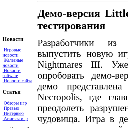
Демо-версия Littl
тестирования
Новости
Разработчики из 
Игровые
выпустить новую иг
новости
Железные
Nightmares III. Уж
новости
Новости
опробовать демо-ве
software
Новости сайта
демо представлена
Статьи
Necropolis, где гл
Обзоры игр
преодолеть разруше
Превью
Интервью
чудовища. Игра в де
Анонсы игр