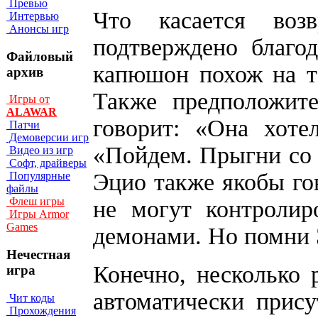
Превью
Что касается во
Интервью
Анонсы игр
подтверждено благо
Файловый
капюшон похож на то
архив
Также предположите
Игры от
ALAWAR
говорит: «Она хоте
Патчи
Демоверсии игр
«Пойдем. Прыгни со м
Видео из игр
Софт, драйверы
Эцио также якобы гов
Популярные
файлы
Флеш игры
не могут контролир
Игры Armor
Games
демонами. Но помни Эль
Нечестная
Конечно, несколько 
игра
автоматически прису
Чит коды
Прохождения