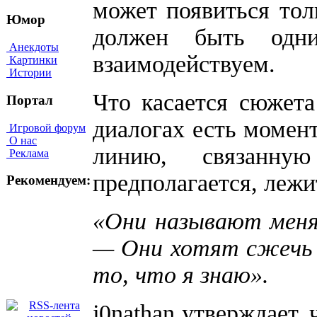
может появиться толь
Юмор
должен быть од
Анекдоты
взаимодействуем.
Картинки
Истории
Что касается сюжета 
Портал
диалогах есть момен
Игровой форум
О нас
линию, связанну
Реклама
предполагается, лежи
Рекомендуем:
«Они называют меня
— Они хотят сжечь м
то, что я знаю».
j0nathan утверждает, 