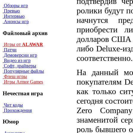
подтвердив че
Обзоры игр
ролики будут п
Превью
Интервью
начнутся пр
Анонсы игр
приобрести ли
Файловый архив
долларов США 
Игры от
ALAWAR
либо Deluxe-из
Патчи
Демоверсии игр
соответственно.
Видео из игр
Софт, драйверы
На данный мо
Популярные файлы
Флеш игры
покупателям Del
Игры Armor Games
как только сит
Нечестная игра
сегодня состоит
Чит коды
Zero Compan
Прохождения
знаменитой сер
Юмор
роль бывшего 