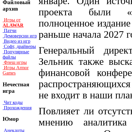
январе. Один источ
Файловый
архив
проекта были «п
Игры от
полноценное издание
ALAWAR
Патчи
раньше начала 2027 г
Демоверсии игр
Видео из игр
Софт, драйверы
Генеральный директ
Популярные
файлы
Зельник также выск
Флеш игры
Игры Armor
финансовой конфер
Games
распространяющихся с
Нечестная
игра
не входит в наши пла
Чит коды
Прохождения
Повлияет ли отсутс
Юмор
мнению аналитика
Анекдоты