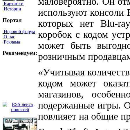
маловероятно. Он от
Картинки
Истории
используют консоли PS
Портал
которых нет Blu-ra
Игровой форум
коробок с кодом уст
О нас
Реклама
может быть выгодно
Рекомендуем:
розничным продавца
«Учитывая количество
кодом может оказа
магазинов, особен
подержанные игры. Од
повлияет на общие п