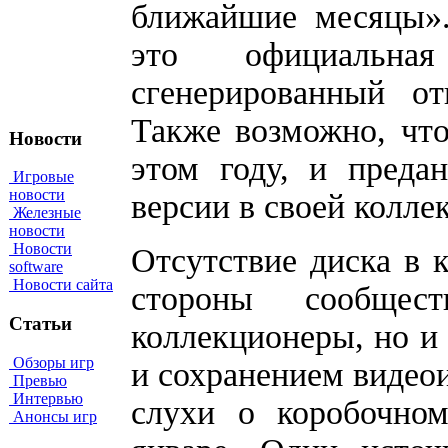
ближайшие месяцы».
это официальная
сгенерированный о
Также возможно, чт
Новости
этом году, и преда
Игровые
новости
версии в своей колле
Железные
новости
Новости
Отсутствие диска в 
software
Новости сайта
стороны сообщес
Статьи
коллекционеры, но и 
Обзоры игр
и сохранением видео
Превью
Интервью
слухи о коробочном
Анонсы игр