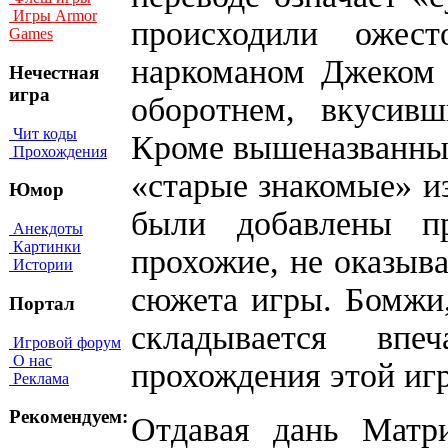
Игры Armor
происходили ожес
Games
наркоманом Джеком 
Нечестная
игра
оборотнем, вкусив
Чит коды
Кроме вышеназванных
Прохождения
«старые знакомые» и
Юмор
были добавлены п
Анекдоты
Картинки
прохожие, не оказыв
Истории
сюжета игры. Бомжи
Портал
складывается вп
Игровой форум
О нас
прохождения этой иг
Реклама
Рекомендуем:
Отдавая дань Матр