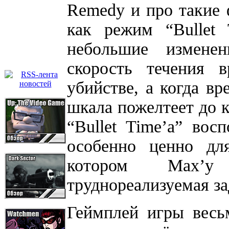
Remedy и про такие 
как режим “Bullet
небольшие измене
скорость течения 
убийстве, а когда вр
шкала пожелтеет до к
“Bullet Time’а” вос
особенно ценно дл
котором Max’у
труднореализуемая з
Геймплей игры весь