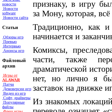
признаку, в игру бы
новости
Новости
за Мону, которая, всё
software
Новости сайта
Традиционно, как и
Статьи
начинается и заканч
Обзоры игр
Превью
Интервью
Комиксы, преследов
Анонсы игр
части, также пе
Файловый
архив
драматической истори
Игры от
нет, но лично я б
ALAWAR
Патчи
заставок на движке и
Демоверсии игр
Видео из игр
Софт, драйверы
Из знакомых локаций
Популярные
файлы
переводе означает «с
Флеш игры