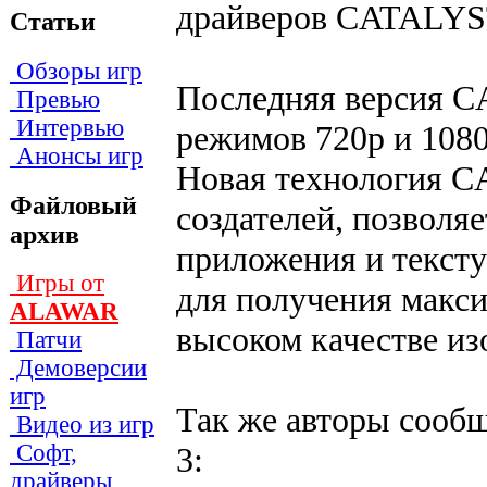
драйверов CATALYST
Статьи
Обзоры игр
Последняя версия 
Превью
Интервью
режимов 720p и 1080
Анонсы игр
Новая технология C
Файловый
создателей, позволя
архив
приложения и тексту
Игры от
для получения макси
ALAWAR
высоком качестве из
Патчи
Демоверсии
игр
Так же авторы сооб
Видео из игр
Софт,
3:
драйверы