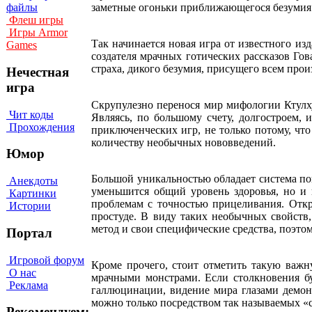
заметные огоньки приближающегося безуми
файлы
Флеш игры
Игры Armor
Так начинается новая игра от известного изда
Games
создателя мрачных готических рассказов Гов
страха, дикого безумия, присущего всем про
Нечестная
игра
Скрупулезно перенося мир мифологии Ктулху
Чит коды
Являясь, по большому счету, долгостроем, 
Прохождения
приключенческих игр, не только потому, чт
количеству необычных нововведений.
Юмор
Большой уникальностью обладает система пов
Анекдоты
уменьшится общий уровень здоровья, но и 
Картинки
проблемам с точностью прицеливания. Откры
Истории
простуде. В виду таких необычных свойств
метод и свои специфические средства, поэто
Портал
Игровой форум
Кроме прочего, стоит отметить такую важн
О нас
мрачными монстрами. Если столкновения бу
Реклама
галлюцинации, видение мира глазами демоно
можно только посредством так называемых «с
Рекомендуем: