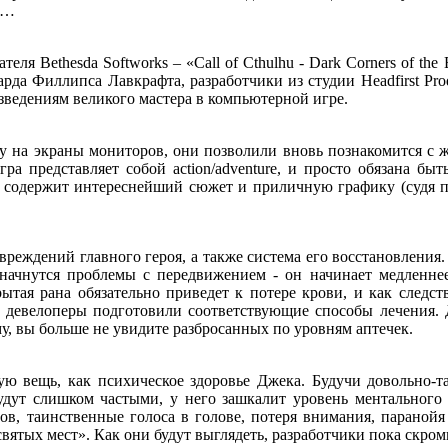
я…
теля Bethesda Softworks – «Call of Cthulhu - Dark Corners of t
арда Филлипса Лавкрафта, разработчики из студии Headfirst Pr
изведениям великого мастера в компьютерной игре.
 на экраны мониторов, они позволили вновь познакомится с ж
игра представляет собой action/adventure, и просто обязана 
о содержит интереснейший сюжет и приличную графику (судя п
реждений главного героя, а также система его восстановления.
начнутся проблемы с передвижением - он начинает медленнее
тая рана обязательно приведет к потере крови, и как следст
, девелоперы подготовили соответствующие способы лечения. 
му, вы больше не увидите разбросанных по уровням аптечек.
ую вещь, как психическое здоровье Джека. Будучи довольно-
дут слишком частыми, у него зашкалит уровень ментального 
в, таинственные голоса в голове, потеря внимания, паранойя
вятых мест». Как они будут выглядеть, разработчики пока скро