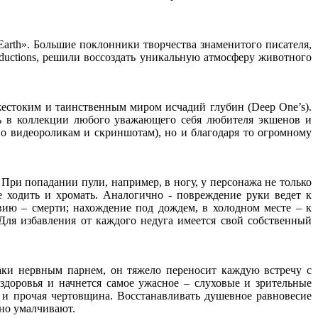
he Earth». Большие поклонники творчества знаменитого писателя,
oductions, решили воссоздать уникальную атмосферу животного
естоким и таинственным миром исчадий глубин (Deep One’s).
быть в коллекции любого уважающего себя любителя экшенов и
о видеороликам и скриншотам), но и благодаря то огромному
 При попадании пули, например, в ногу, у персонажа не только
 ходить и хромать. Аналогично - повреждение руки ведет к
вию – смерти; нахождение под дождем, в холодном месте – к
Для избавления от каждого недуга имеется свой собственный
таки нервным парнем, он тяжело переносит каждую встречу с
здоровья и начнется самое ужасное – слуховые и зрительные
 и прочая чертовщина. Восстанавливать душевное равновесие
мно умалчивают.