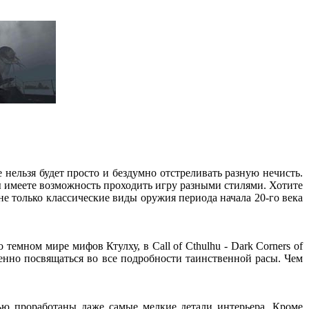
 нельзя будет просто и бездумно отстреливать разную нечисть.
 имеете возможность проходить игру разными стилями. Хотите
не только классические виды оружия периода начала 20-го века
 темном мире мифов Ктулху, в Call of Cthulhu - Dark Corners of
пенно посвящаться во все подробности таинственной расы. Чем
тью проработаны даже самые мелкие детали интерьера. Кроме