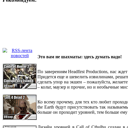
Это вам не шахматы: здесь думать надо!
По заверениям Headfirst Productions, нас жд
Придется еще и шевелить извилинами, решат
сделать упор на экшен – пожалуйста, желаете
– кольт, маузер и прочие, но и необычные м
Ко всему прочему, для тех кто любит проходит
the Earth будут присутствовать так называе
больше он проходит уровней, тем больше ему
Дизайн уровней в Call of Cthulhu создан 