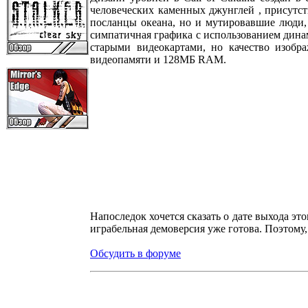
человеческих каменных джунглей , присутст
посланцы океана, но и мутировавшие люди, 
симпатичная графика с использованием дина
старыми видеокартами, но качество изоб
видеопамяти и 128МБ RAM.
Напоследок хочется сказать о дате выхода это
играбельная демоверсия уже готова. Поэтому,
Обсудить в форуме