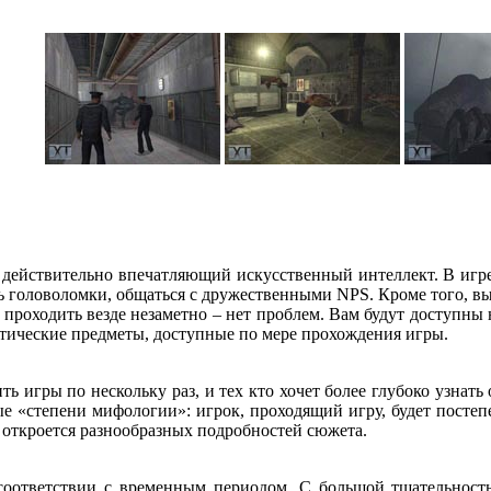
ет действительно впечатляющий искусственный интеллект. В игре
ь головоломки, общаться с дружественными NPS. Кроме того, вы
 проходить везде незаметно – нет проблем. Вам будут доступны 
истические предметы, доступные по мере прохождения игры.
ь игры по нескольку раз, и тех кто хочет более глубоко узнать о
мые «степени мифологии»: игрок, проходящий игру, будет посте
 откроется разнообразных подробностей сюжета.
в соответствии с временным периодом. С большой тщательнос