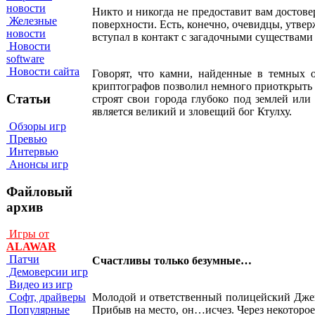
новости
Никто и никогда не предоставит вам достове
Железные
поверхности. Есть, конечно, очевидцы, утве
новости
вступал в контакт с загадочными существами 
Новости
software
Новости сайта
Говорят, что камни, найденные в темных 
криптографов позволил немного приоткрыть 
Статьи
строят свои города глубоко под землей ил
является великий и зловещий бог Ктулху.
Обзоры игр
Превью
Интервью
Анонсы игр
Файловый
архив
Игры от
ALAWAR
Патчи
Счастливы только безумные…
Демоверсии игр
Видео из игр
Молодой и ответственный полицейский Джек
Софт, драйверы
Прибыв на место, он…исчез. Через некоторое 
Популярные