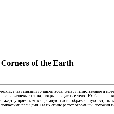
 Corners of the Earth
веческих глаз темными толщами воды, живут таинственные и мра
емные коричневые пятна, покрывающие все тело. Их большие в
ою жертву прямиком в огромную пасть, обрамленную острыми,
епончатыми пальцами. На их спине растет огромный, похожий на