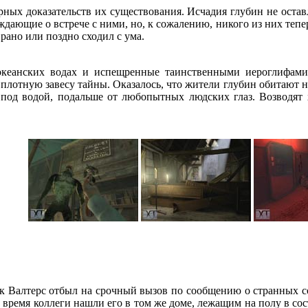
рных доказательств их существования. Исчадия глубин не оста
рждающие о встрече с ними, но, к сожалению, никого из них теп
рано или поздно сходил с ума.
океанских водах и испещренные таинственными иероглифами
плотную завесу тайны. Оказалось, что жители глубин обитают н
и под водой, подальше от любопытных людских глаз. Возводя
 Валтерс отбыл на срочный вызов по сообщению о странных со
время коллеги нашли его в том же доме, лежащим на полу в сост