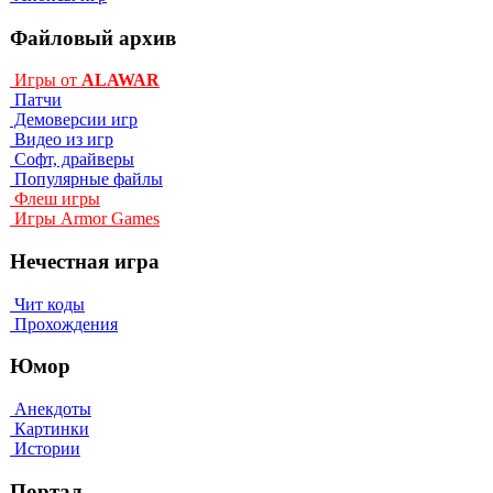
Файловый архив
Игры от
ALAWAR
Патчи
Демоверсии игр
Видео из игр
Софт, драйверы
Популярные файлы
Флеш игры
Игры Armor Games
Нечестная игра
Чит коды
Прохождения
Юмор
Анекдоты
Картинки
Истории
Портал