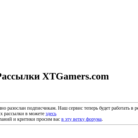
Рассылки XTGamers.com
 разослан подписчикам. Наш сервис теперь будет работать в ре
ах рассылки в можете
здесь
ланий и критики просим вас
в эту ветку форума
.