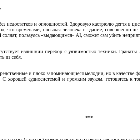
.
ез недостатков и оплошностей. Здоровую кастрюлю дегтя в цис
ал, что временами, посылая человека в здание, совершенно не 
й солдат, пользуясь «выдающимся» AI, сможет сам убить неприят
тствует излишний перебор с уязвимостью техники. Гранаты - 
ь из себя.
редственные и плохо запоминающиеся мелодии, но в качестве ф
 С хорошей аудиосистемой и громким звуком, готовьтесь к том
***
от раз мы (а не нас) имеем крепко и на совесть сделанную такт