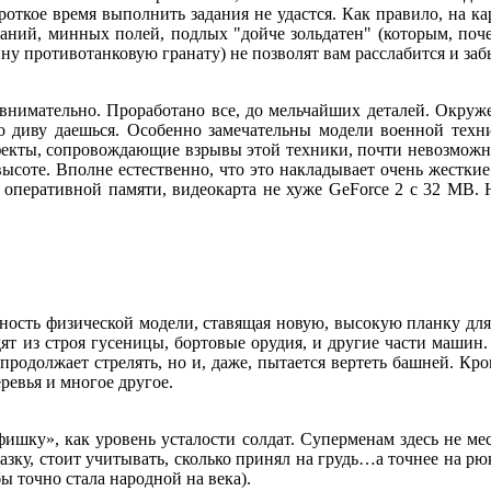
ороткое время выполнить задания не удастся. Как правило, на к
даний, минных полей, подлых "дойче зольдатен" (которым, поч
у противотанковую гранату) не позволят вам расслабится и забы
имательно. Проработано все, до мельчайших деталей. Окружен
о диву даешься. Особенно замечательны модели военной техни
ффекты, сопровождающие взрывы этой техники, почти невозможн
высоте. Вполне естественно, что это накладывает очень жестк
 оперативной памяти, видеокарта не хуже GeForce 2 с 32 MB. Н
сть физической модели, ставящая новую, высокую планку для 
т из строя гусеницы, бортовые орудия, и другие части машин.
продолжает стрелять, но и, даже, пытается вертеть башней. Кр
ревья и многое другое.
у», как уровень усталости солдат. Суперменам здесь не мес
азку, стоит учитывать, сколько принял на грудь…а точнее на рю
ы точно стала народной на века).