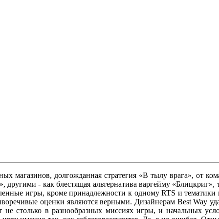
х магазинов, долгожданная стратегия «В тылу врага», от ком
, другими - как блестящая альтернатива варгейму «Блицкриг», 
сленные игры, кроме принадлежности к одному RTS и тематики
тиворечивые оценки являются верными. Дизайнерам Best Way уд
 не столько в разнообразных миссиях игры, и начальных усло