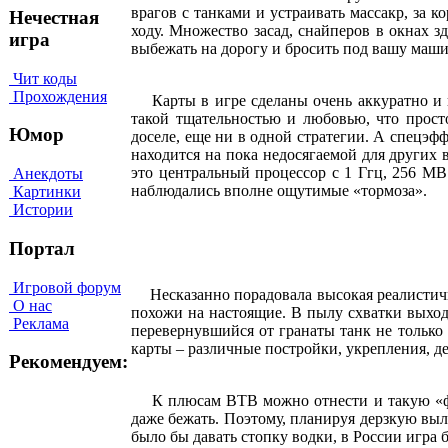
врагов с танками и устраивать массакр, за к
Нечестная
ходу. Множество засад, снайперов в окнах з
игра
выбежать на дорогу и бросить под вашу машин
Чит коды
Прохождения
Карты в игре сделаны очень аккуратно и вн
такой тщательностью и любовью, что прост
Юмор
доселе, еще ни в одной стратегии. А спецэ
находится на пока недосягаемой для других 
это центральный процессор с 1 Ггц, 256 МB
Анекдоты
наблюдались вполне ощутимые «тормоза».
Картинки
Истории
Портал
Игровой форум
Несказанно порадовала высокая реалистично
О нас
похожи на настоящие. В пылу схватки выходя
Реклама
перевернувшийся от гранаты танк не только 
карты – различные постройки, укрепления, де
Рекомендуем:
К плюсам ВТВ можно отнести и такую «фишк
даже бежать. Поэтому, планируя дерзкую выл
было бы давать стопку водки, в России игра б