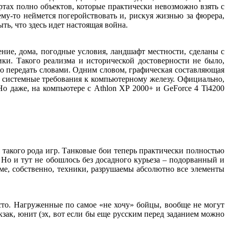
артах полно объектов, которые практически невозможно взять с
ему-то неймется погеройствовать и, рискуя жизнью за фюрера,
ть, что здесь идет настоящая война.
ие, дома, погодные условия, ландшафт местности, сделаны с
ки. Такого реализма и исторической достоверности не было,
о передать словами. Одним словом, графическая составляющая
ие системные требования к компьютерному железу. Официально,
о даже, на компьютере с Athlon XP 2000+ и GeForce 4 Ti4200
такого рода игр. Танковые бои теперь практически полностью
 Но и тут не обошлось без досадного курьеза – подорванный и
оме, собственно, техники, разрушаемы абсолютно все элементы
то. Нагруженные по самое «не хочу» бойцы, вообще не могут
кзак, юнит (эх, вот если бы еще русским перед заданием можно