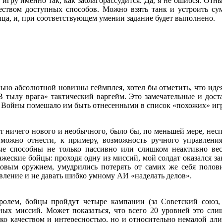
игру именно так, как заблагорассудится. Да, я не ошибся. Отны
ством доступных способов. Можно взять танк и устроить с
нца, и, при соответствующем умении задание будет выполнено.
о абсолютной новизны геймплея, хотел бы отметить, что идея
 тылу врага» тактический варгейм. Это замечательные и дост
 Войны помешало им быть отнесенными в список «похожих» иг
ничего нового и необычного, было бы, по меньшей мере, неспр
ожно отнести, к примеру, возможность ручного управления
е способны не только пассивно или слишком неактивно вест
жеские бойцы: проходя одну из миссий, мой солдат оказался з
ковым оружием, умудрились потерять от самих же себя полов
вление и не давать шибко умному АИ «наделать делов».
м, бойцы пройдут четыре кампании (за Советский союз, 
ных миссий. Может показаться, что всего 20 уровней это сли
ко качеством и интересностью, но и относительно немалой длит