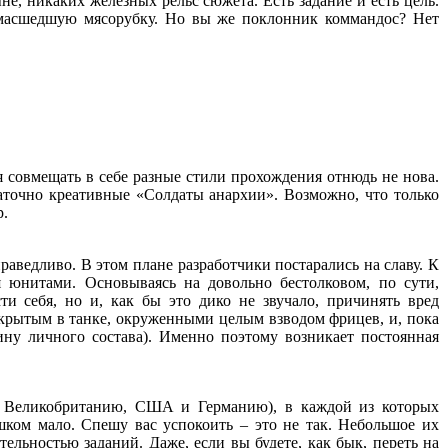
не, никаких железных рельс сюжета. Есть задание и есть цель.
умасшедшую мясорубку. Но вы же поклонник коммандос? Нет
 совмещать в себе разные стили прохождения отнюдь не нова.
аточно креативные «Солдаты анархии». Возможно, что только
р.
аведливо. В этом плане разработчики постарались на славу. К
 юнитами. Основываясь на довольно бестолковом, по сути,
и себя, но и, как бы это дико не звучало, причинять вред
акрытым в танке, окруженными целым взводом фрицев, и, пока
ину личного состава). Именно поэтому возникает постоянная
Великобританию, США и Германию), в каждой из которых
шком мало. Спешу вас успокоить – это не так. Небольшое их
ельностью заданий. Даже, если вы будете, как бык, переть на