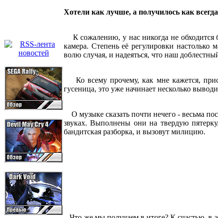
Хотели как лучше, а получилось как всегда
К сожалению, у нас никогда не обходится б
камера. Степень её регулировки настолько м
волю случая, и надеяться, что наш доблестны
Ко всему прочему, как мне кажется, прису
гусеница, это уже начинает несколько выводит
О музыке сказать почти нечего - весьма пос
звуках. Выполнены они на твердую пятерку.
бандитская разборка, и вызовут милицию.
Что же мы получаем в итоге? К счастью, в эт