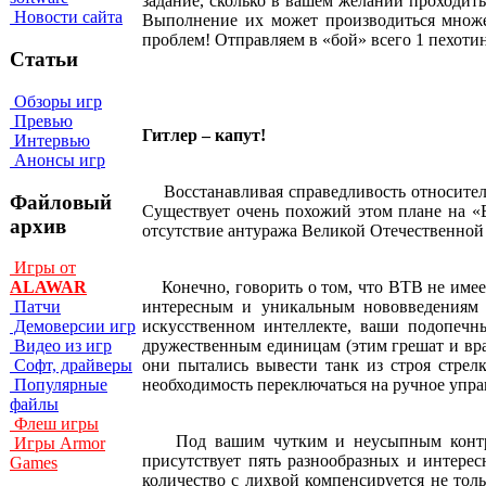
задание, сколько в вашем желании проходить 
Новости сайта
Выполнение их может производиться множе
проблем! Отправляем в «бой» всего 1 пехоти
Статьи
Обзоры игр
Превью
Гитлер – капут!
Интервью
Анонсы игр
Восстанавливая справедливость относительн
Файловый
Существует очень похожий этом плане на «В
архив
отсутствие антуража Великой Отечественной
Игры от
Конечно, говорить о том, что ВТВ не имеет 
ALAWAR
интересным и уникальным нововведениям м
Патчи
искусственном интеллекте, ваши подопечны
Демоверсии игр
дружественным единицам (этим грешат и вра
Видео из игр
они пытались вывести танк из строя стрел
Софт, драйверы
необходимость переключаться на ручное упра
Популярные
файлы
Флеш игры
Под вашим чутким и неусыпным контроле
Игры Armor
присутствует пять разнообразных и интерес
Games
количество с лихвой компенсируется не толь