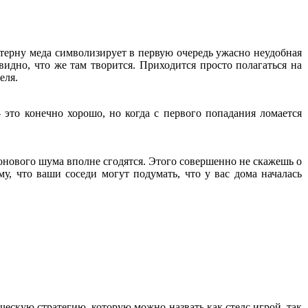
терну меда символизирует в первую очередь ужасно неудобная
видно, что же там творится. Приходится просто полагаться на
еля.
это конечно хорошо, но когда с первого попадания ломается
онового шума вполне сгодятся. Этого совершенно не скажешь о
у, что ваши соседи могут подумать, что у вас дома началась
ическую стратегию, которую можно назвать как стелс игрой, так