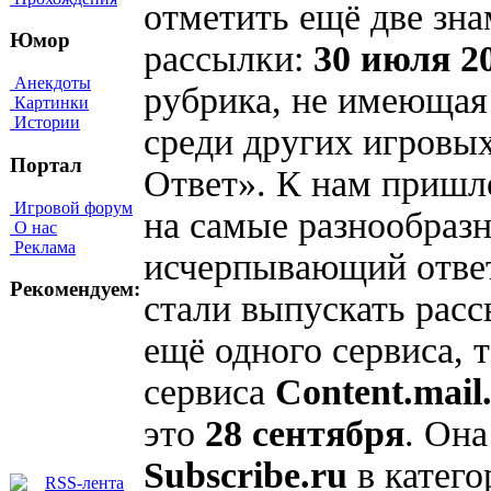
отметить ещё две зн
Юмор
рассылки:
30 июля 20
Анекдоты
рубрика, не имеющая
Картинки
Истории
среди других игровых
Портал
Ответ». К нам пришло
Игровой форум
на самые разнообразн
О нас
Реклама
исчерпывающий ответ
Рекомендуем:
стали выпускать рас
ещё одного сервиса, т
сервиса
Content.mail
это
28 сентября
. Она
Subscribe.ru
в катего