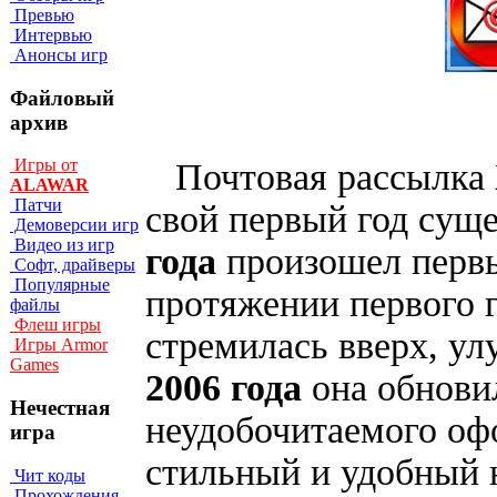
Превью
Интервью
Анонсы игр
Файловый
архив
Игры от
Почтовая рассылка
ALAWAR
Патчи
свой первый год сущ
Демоверсии игр
Видео из игр
года
произошел первы
Софт, драйверы
Популярные
протяжении первого 
файлы
Флеш игры
стремилась вверх, ул
Игры Armor
Games
2006 года
она обновил
Нечестная
неудобочитаемого оф
игра
стильный и удобный 
Чит коды
Прохождения