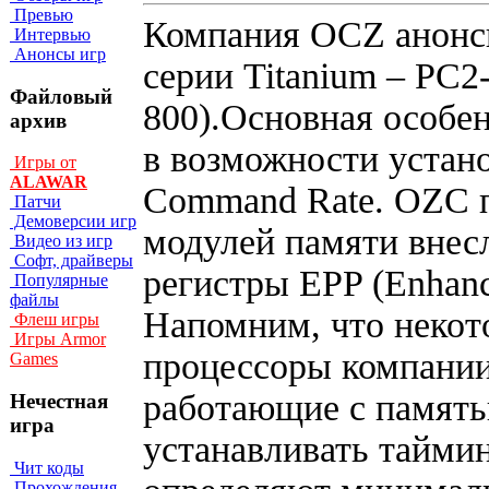
Превью
Компания OCZ анонси
Интервью
Анонсы игр
серии Titanium – PC2
Файловый
800).Основная особе
архив
в возможности устан
Игры от
ALAWAR
Command Rate. OZC п
Патчи
Демоверсии игр
модулей памяти внес
Видео из игр
Софт, драйверы
регистры EPP (Enhance
Популярные
файлы
Напомним, что некот
Флеш игры
Игры Armor
процессоры компании
Games
работающие с память
Нечестная
игра
устанавливать тайми
Чит коды
Прохождения