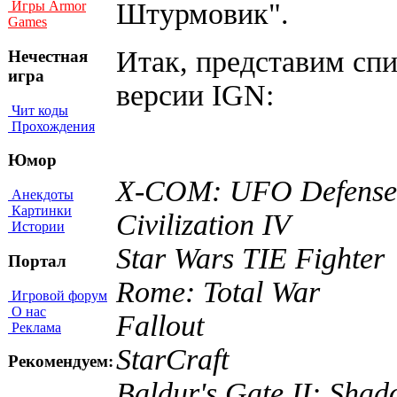
Штурмовик".
Игры Armor
Games
Итак, представим спи
Нечестная
игра
версии IGN:
Чит коды
Прохождения
Юмор
X-COM: UFO Defense
Анекдоты
Картинки
Civilization IV
Истории
Star Wars TIE Fighter
Портал
Rome: Total War
Игровой форум
О нас
Fallout
Реклама
StarCraft
Рекомендуем:
Baldur's Gate II: Sha