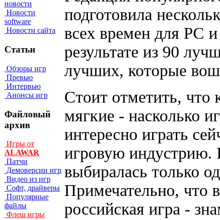
новости
подготовила несколь
Новости
software
всех времен для PC и
Новости сайта
результате из 90 лу
Статьи
лучших, которые вош
Обзоры игр
Превью
Интервью
Стоит отметить, что 
Анонсы игр
мягкие - насколько и
Файловый
архив
интересно играть сейч
Игры от
игровую индустрию. 
ALAWAR
Патчи
выбиралась только од
Демоверсии игр
Видео из игр
Примечательно, что в
Софт, драйверы
Популярные
российская игра - з
файлы
Флеш игры