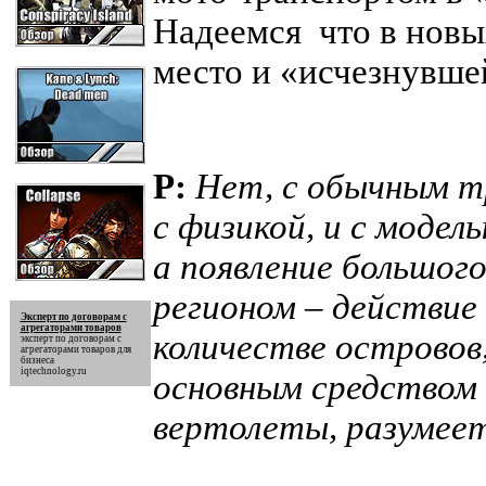
Надеемся что в новы
место и «исчезнувше
P:
Нет, с обычным тр
с физикой, и с модел
а появление большог
регионом – действие
Эксперт по договорам с
агрегаторами товаров
количестве островов
эксперт по договорам с
агрегаторами товаров
для
бизнеса
iqtechnology.ru
основным средством
вертолеты, разумеет