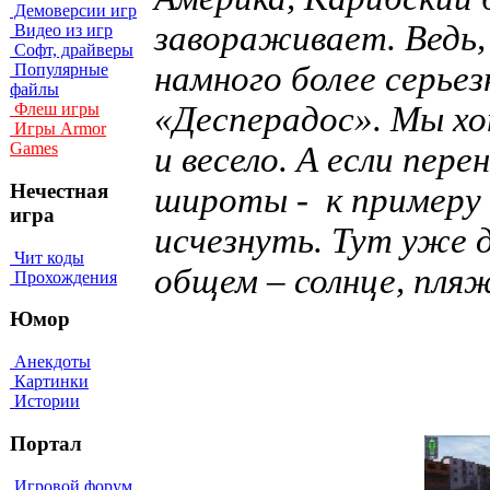
Демоверсии игр
завораживает. Ведь, 
Видео из игр
Софт, драйверы
намного более серьез
Популярные
файлы
«Десперадос». Мы х
Флеш игры
Игры Armor
Games
и весело. А если пер
Нечестная
широты - к примеру
игра
исчезнуть. Тут уже 
Чит коды
общем – солнце, пляж
Прохождения
Юмор
Анекдоты
Картинки
Истории
Портал
Игровой форум