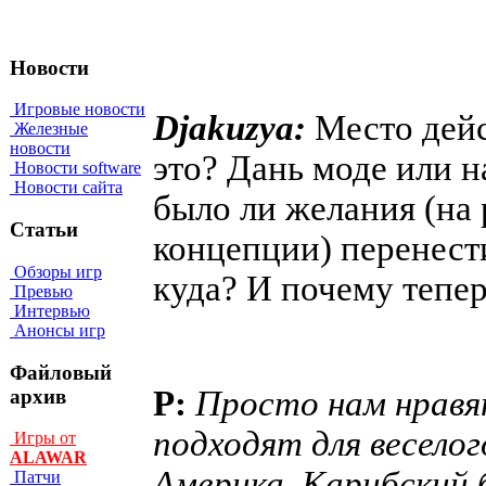
Новости
Игровые новости
Djakuzya:
Место дейс
Железные
новости
это? Дань моде или н
Новости software
Новости сайта
было ли желания (на
Статьи
концепции) перенести
Обзоры игр
куда? И почему тепе
Превью
Интервью
Анонсы игр
Файловый
P:
Просто нам нравя
архив
подходят для весело
Игры от
ALAWAR
Америка, Карибский 
Патчи