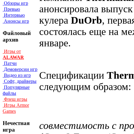
Обзоры игр
анонсировала выпуск
Превью
Интервью
кулера
DuOrb
, перв
Анонсы игр
состоялась еще на м
Файловый
архив
январе.
Игры от
ALAWAR
Патчи
Демоверсии игр
Спецификации
Ther
Видео из игр
Софт, драйверы
следующим образом:
Популярные
файлы
Флеш игры
Игры Armor
Games
совместимость с проц
Нечестная
игра