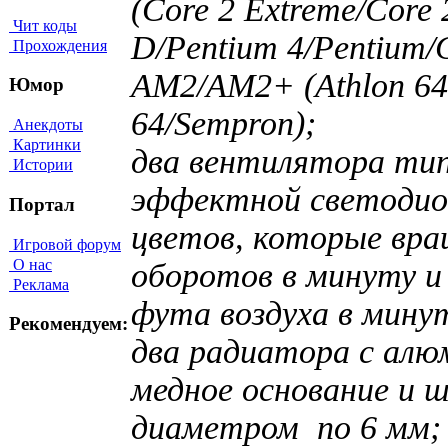
(Core 2 Extreme/Core
Чит коды
D/Pentium 4/Pentium/
Прохождения
AM2/AM2+ (Athlon 64 
Юмор
64/Sempron);
Анекдоты
Картинки
два вентилятора типо
Истории
эффектной светодиод
Портал
цветов, которые вр
Игровой форум
О нас
оборотов в минуту и
Реклама
фута воздуха в минут
Рекомендуем:
два радиатора с ал
медное основание и 
диаметром по 6 мм;