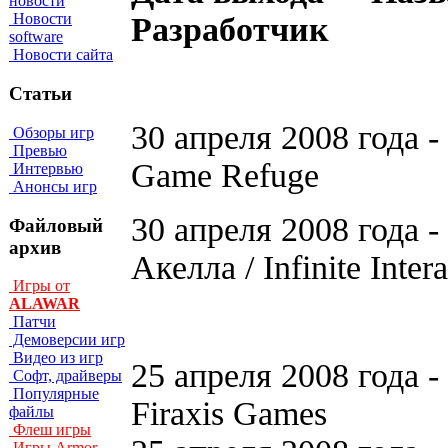
новости
Новости
Разработчик
software
Новости сайта
Статьи
30 апреля 2008 года - 
Обзоры игр
Превью
Game Refuge
Интервью
Анонсы игр
30 апреля 2008 года -
Файловый
архив
Акелла / Infinite Intera
Игры от
ALAWAR
Патчи
Демоверсии игр
Видео из игр
25 апреля 2008 года - 
Софт, драйверы
Популярные
Firaxis Games
файлы
Флеш игры
Игры Armor