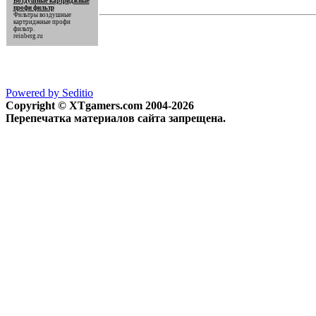
Воздушные картриджные
профи фильтр
Фильтры
воздушные
картриджные профи
фильтр
.
reinberg.ru
Powered by Seditio
Copyright © XTgamers.com 2004-2026
Перепечатка материалов сайта запрещена.