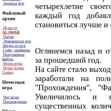
Анонсы игр
четырехлетие свое
Файловый
каждый год добавл
архив
становиться лучше и 
Игры от
ALAWAR
Патчи
Демоверсии игр
Видео из игр
Оглянемся назад и 
Софт, драйверы
Популярные
за прошедший год.
файлы
Флеш игры
На сайте стало выхо
Игры Armor
Games
заработали на пол
Нечестная
"Прохождения", "Ф
игра
Увеличилось и к
Чит коды
Прохождения
существенных колич