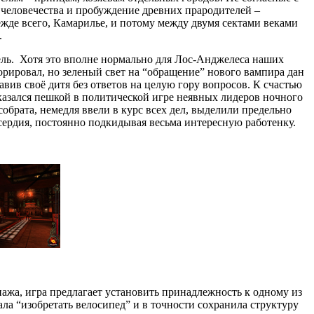
человечества и пробуждение древних прародителей –
жде всего, Камарилье, и потому между двумя сектами веками
.
ель. Хотя это вполне нормально для Лос-Анджелеса наших
норировал, но зеленый свет на “обращение” нового вампира дан
вив своё дитя без ответов на целую гору вопросов. К счастью
оказался пешкой в политической игре неявных лидеров ночного
обрата, немедля ввели в курс всех дел, выделили предельно
сердия, постоянно подкидывая весьма интересную работенку.
нажа, игра предлагает установить принадлежность к одному из
ала “изобретать велосипед” и в точности сохранила структуру