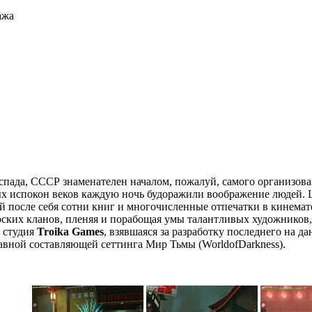
ажа
аспада, СССР знаменателен началом, пожалуй, самого организо
ых испокон веков каждую ночь будоражили воображение людей. 
й после себя сотни книг и многочисленные отпечатки в кинемат
ких кланов, пленяя и порабощая умы талантливых художников, 
 студия
Troika Games
, взявшаяся за разработку последнего на 
авной составляющей сеттинга Мир Тьмы (WorldofDarkness).