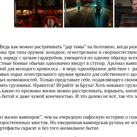
 Ведь как можно растрачивать “дар тьмы” на болтовню, когда ра
ка три типа оружия: холодное, огнестрельное и сверхъестестве
я, наряду с целым гардеробом, умещается по одному образцу вс
тные боевые обычаи однозначно введут в ступор. Арсенал вамп
бой для молодого кровососа – в меру однообразное действие с 
рвых порах огнестрельного оружия чревато для собственного зд
ых возможностей. Только представьте себе, подавляющего свои
ять грузовики. Нравится? Играйте за Бруха! Хоть никаких грузов
ь какие-то признаки жизни можно расстреливать, взрывать, кипяти
битой и даже чужой конечностью. И это далеко не всё, так что з
из жизни вампиров”, чем на очередную пафосную историю о спа
 второстепенных квестов. Но ежедневная вампирская рутина не
артефакты скрасят и без того аномальное бытие.