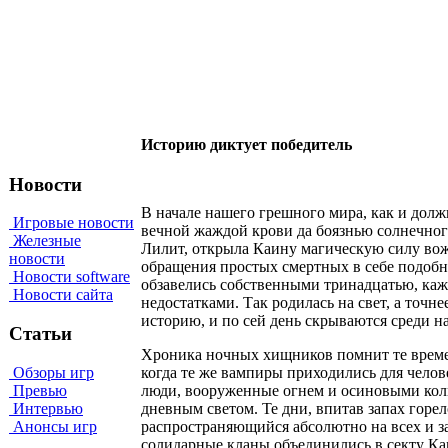
Историю диктует победитель
Новости
В начале нашего грешного мира, как и должн
Игровые новости
вечной жаждой крови да боязнью солнечного 
Железные
Лилит, открыла Каину магическую силу вож
новости
обращения простых смертных в себе подобны
Новости software
обзавелись собственными тринадцатью, каж
Новости сайта
недостатками. Так родилась на свет, а точ
историю, и по сей день скрываются среди на
Статьи
Хроника ночных хищников помнит те време
Обзоры игр
когда те же вампиры приходились для челов
Превью
люди, вооруженные огнем и осиновыми кол
Интервью
дневным светом. Те дни, впитав запах горе
Анонсы игр
распространяющийся абсолютно на всех и з
солидарные кланы объединились в секту Кам