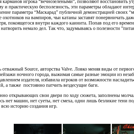
 карманов игрока “вечнозелеными”, позволяют восстановить ут
му и практическую бесполезность, эти параметры обладают инт
жение параметра “Маскарад” публичной демонстрацией своих “м
 охотников на вампиров, чьи катаны заставят понервничать да
еря, покоящегося внутри каждого каинита. Попав под его време
натворить немало дел. Так что, задумываясь о полезности ”питан
ь отважный Source, авторства Valve. Ловко меняя виды от перво
ейзажи ночного города, выжимая самые разные эмоции из незабы
давлением издателя, избавила игроков от возможности насладит
ий, а также постоянно патчить вездесущие баги.
енно открывающих свои двери по ходу сюжета, заполнены мол
ь нет машин, нет суеты, нет смеха, одни лишь безликие тени п
а всю историю создания игр.