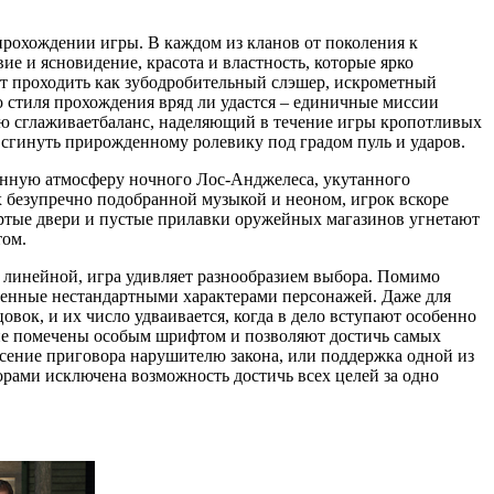
рохождении игры. В каждом из кланов от поколения к
ие и ясновидение, красота и властность, которые ярко
ет проходить как зубодробительный слэшер, искрометный
 стиля прохождения вряд ли удастся – единичные миссии
цию сглаживаетбаланс, наделяющий в течение игры кропотливых
сгинуть прирожденному ролевику под градом пуль и ударов.
данную атмосферу ночного Лос-Анджелеса, укутанного
 безупречно подобранной музыкой и неоном, игрок вскоре
ртые двери и пустые прилавки оружейных магазинов угнетают
том.
о линейной, игра удивляет разнообразием выбора. Помимо
енные нестандартными характерами персонажей. Даже для
ок, и их число удваивается, когда в дело вступают особенно
ие помечены особым шрифтом и позволяют достичь самых
есение приговора нарушителю закона, или поддержка одной из
рами исключена возможность достичь всех целей за одно