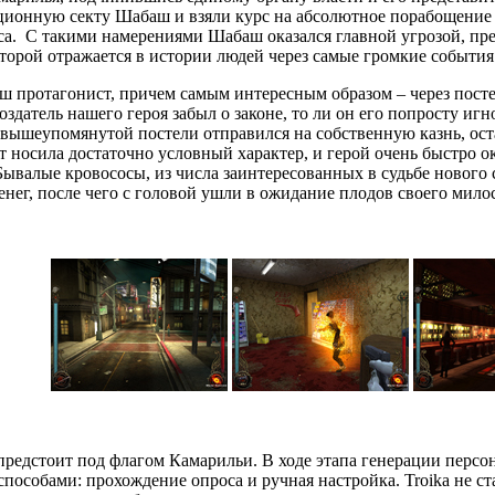
ионную секту Шабаш и взяли курс на абсолютное порабощение 
са. С такими намерениями Шабаш оказался главной угрозой, пре
торой отражается в истории людей через самые громкие события
ш протагонист, причем самым интересным образом – через пост
оздатель нашего героя забыл о законе, то ли он его попросту иг
з вышеупомянутой постели отправился на собственную казнь, оста
нт носила достаточно условный характер, и герой очень быстро 
Бывалые кровососы, из числа заинтересованных в судьбе нового с
нег, после чего с головой ушли в ожидание плодов своего мило
 предстоит под флагом Камарильи. В ходе этапа генерации персо
пособами: прохождение опроса и ручная настройка. Troika не ст