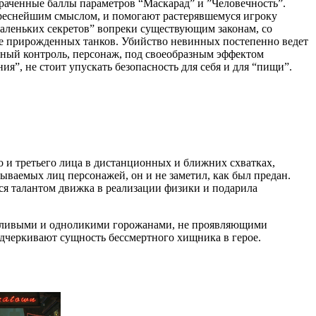
раченные баллы параметров “Маскарад” и ”Человечность”.
ереснейшим смыслом, и помогают растерявшемуся игроку
аленьких секретов” вопреки существующим законам, со
же прирожденных танков. Убийство невинных постепенно ведет
нный контроль, персонаж, под своеобразным эффектом
ия”, не стоит упускать безопасность для себя и для “пищи”.
го и третьего лица в дистанционных и ближних схватках,
ваемых лиц персонажей, он и не заметил, как был предан.
ься талантом движка в реализации физики и подарила
чаливыми и одноликими горожанами, не проявляющими
одчеркивают сущность бессмертного хищника в герое.