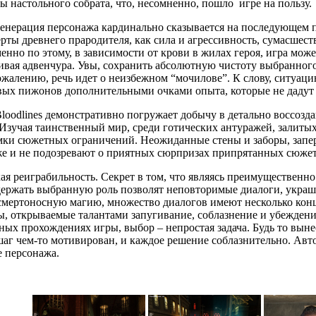
ы настольного собрата, что, несомненно, пошло игре на пользу.
енерация персонажа кардинально сказывается на последующем п
ты древнего прародителя, как сила и агрессивность, сумасшеств
нно по этому, в зависимости от крови в жилах героя, игра мож
ивая адвенчура. Увы, сохранить абсолютную чистоту выбранного
сожалению, речь идет о неизбежном “мочилове”. К слову, ситуа
вых пижонов дополнительными очками опыта, которые не дадут 
Bloodlines демонстративно погружает добычу в детально воссоз
Изучая таинственный мир, среди готических антуражей, залитых
мки сюжетных ограничений. Неожиданные стены и заборы, запе
же и не подозревают о приятных сюрпризах припрятанных сюже
ая реиграбильность. Секрет в том, что являясь преимущественн
ержать выбранную роль позволят неповторимые диалоги, украш
мертоносную магию, множество диалогов имеют несколько концов
, открываемые талантами запугивание, соблазнение и убежден
ных прохождениях игры, выбор – непростая задача. Будь то вын
 чем-то мотивирован, и каждое решение соблазнительно. Авто
е персонажа.