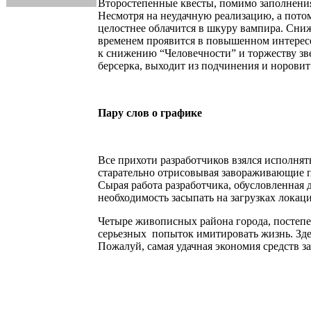
Второстепенные квесты, помимо заполнения
Несмотря на неудачную реализацию, а пото
целостнее облачится в шкуру вампира. Сни
временем проявится в повышенном интересе
к снижению “Человечности” и торжеству зв
берсерка, выходит из подчинения и норовит 
Пару слов о графике
Все прихоти разработчиков взялся исполнят
старательно отрисовывая завораживающие п
Сырая работа разработчика, обусловленная 
необходимость засыпать на загрузках локац
Четыре живописных района города, постеп
серьезных попыток имитировать жизнь. Здес
Пожалуй, самая удачная экономия средств з