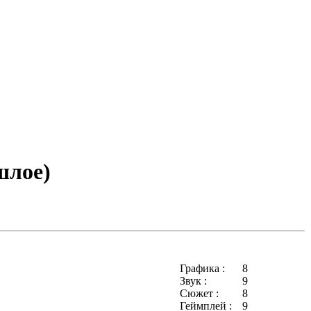
шлое)
Графика :
8
Звук :
9
Сюжет :
8
Геймплей :
9