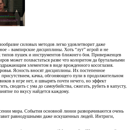
знообразие силовых методов легко удовлетворит даже
нное – вампирские дисциплины. Хоть “лут” игрой и не
ех типов пушек и инструментов ближнего боя. Приверженцев
иров может похвастаться разве что колоритом да брутальными
раздражающим элементом в виде врожденного косоглазия.
оровья. Ясность вносят дисциплины. Их постепенное
м присутствием, качка, обгоняющего пули в продолжительном
иков в игре нет, и швырять почти нечего, но эффект
ть, сводить с ума до самоубийства, сжигать, рубить в капусту,
анятие по вкусу найдется каждому.
сении мира. События основной линии разворачиваются очень
 оставит равнодушными даже искушенных людей. Интриги,