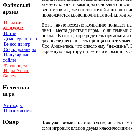
законом кланы и вампиры основали оппозиц
Файловый
вестников и даже воплотителей апокалипси
архив
продолжается кровопролитная война, ход ко
Игры от
Вот в такую веселую компанию попадает на
ALAWAR
дней – места действия игры. То ли тёмный с
Патчи
не был. В итоге, горе родитель прямиком и
Демоверсии игр
для последнего, власть принца на тот моме
Видео из игр
Лос-Анджелеса, что спасло ему “нежизнь”. 
Софт, драйверы
скромную квартиру и немного карманных де
Популярные
файлы
Флеш игры
Игры Armor
Games
Нечестная
игра
Чит коды
Прохождения
Юмор
Как уже, возможно, стало ясно, играть нам
семи игровых кланов двумя классическими с