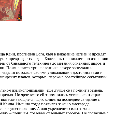
йца Каин, прогневав Бога, был в наказание изгнан и проклят
руках превращается в дар. Более опытная коллега по изгнанию
ей от банального телекинеза до метания огненных шаров и
щи. Появившиеся три наследника вскоре заскучали и
, наделяя потомков своими уникальными достоинствами и
3 вампирских кланов, которые, пережив богатейшую событиями
ельном взаимопонимании, еще лучше она помнит времена,
 дичью. Но ярче всего ей запомнились уставшие от страха
вытаскивающие спящих хозяев на последнее свидание с
й Каина. Именно тогда появился закон о маскараде,
свое существование. А для укрепления силы закона
лям – принцам, хозяевам отдельных городов. Не согласные с