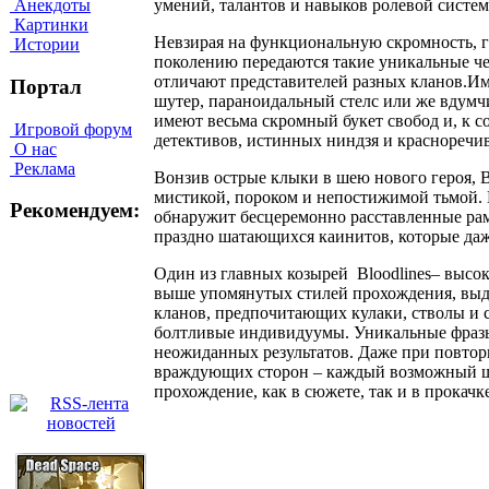
умений, талантов и навыков ролевой систем
Анекдоты
Картинки
Невзирая на функциональную скромность, г
Истории
поколению передаются такие уникальные чер
отличают представителей разных кланов.Име
Портал
шутер, параноидальный стелс или же вдумч
имеют весьма скромный букет свобод и, к 
Игровой форум
детективов, истинных ниндзя и красноречи
О нас
Реклама
Вонзив острые клыки в шею нового героя, 
мистикой, пороком и непостижимой тьмой. 
Рекомендуем:
обнаружит бесцеремонно расставленные ра
праздно шатающихся каинитов, которые да
Один из главных козырей Bloodlines– высок
выше упомянутых стилей прохождения, выд
кланов, предпочитающих кулаки, стволы и с
болтливые индивидуумы. Уникальные фразы
неожиданных результатов. Даже при повтор
враждующих сторон – каждый возможный шаг
прохождение, как в сюжете, так и в прокачк