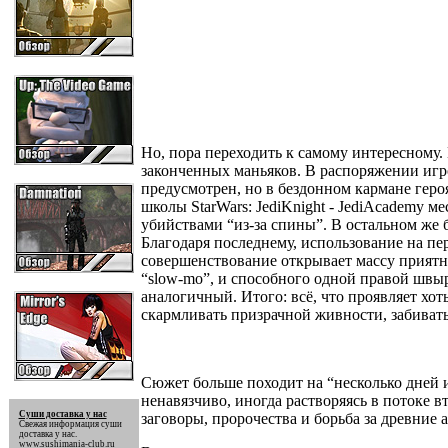
Но, пора переходить к самому интересному.
законченных маньяков. В распоряжении игро
предусмотрен, но в бездонном кармане геро
школы StarWars: JediKnight -
Jedi
Academy мес
убийствами “из-за спины”. В остальном же 
Благодаря последнему, использование на пе
совершенствование открывает массу приятн
“slow-mo”, и способного одной правой швыр
аналогичный. Итого: всё, что проявляет хот
скармливать призрачной живности, забивать 
Сюжет больше походит на “несколько дней 
ненавязчиво, иногда растворяясь в потоке
Суши доставка у нас
заговоры, пророчества и борьба за древние 
Свежая информация
суши
доставка у нас
.
www.sushimania-club.ru