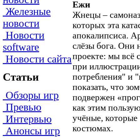
Ежи
Железные
Жнецы – самоназ
новости
которых эта кат
Новости
апокалипсиса. Ар
слёзы бога. Они
software
проекте: мы всё
Новости сайта
при иллюстрации
Статьи
потребления" и 
показать, что зо
Обзоры игр
подвержен «прог
Превью
как этим пользу
учёные, которые
Интервью
костюмах.
Анонсы игр