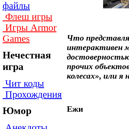
файлы
Флеш игры
Игры Armor
Что представля
Games
интерактивен ми
Нечестная
достоверностью
игра
прочих объекто
колесах», или я 
Чит коды
Прохождения
Ежи
Юмор
Анекдоты