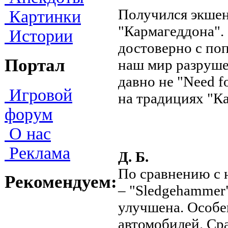
Получился экшен
Картинки
"Кармагеддона". 
Истории
достоверно с поп
Портал
наш мир разрушен
давно не "Need f
Игровой
на традициях "К
форум
О нас
Реклама
Д. Б.
По сравнению с
Рекомендуем:
– "Sledgehammer
улучшена. Особе
автомобилей. Сра