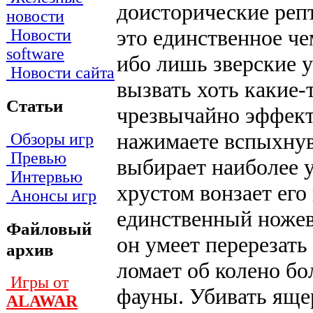
доисторические реп
новости
это единственное ч
Новости
software
ибо лишь зверские 
Новости сайта
вызвать хоть какие-
Статьи
чрезвычайно эффектн
нажимаете вспыхнув
Обзоры игр
Превью
выбирает наиболее у
Интервью
хрустом вонзает его
Анонсы игр
единственный ножев
Файловый
он умеет перерезать
архив
ломает об колено бо
Игры от
фауны. Убивать ящер
ALAWAR