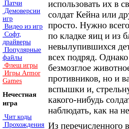
использовать их в с
Патчи
Демоверсии
солдат Кейна или др
игр
просто. Нужно всег
Видео из игр
Софт,
по кладке яиц и из
драйверы
невылупившихся дет
Популярные
всех подряд. Однако
файлы
Флеш игры
безмозглое животно
Игры Armor
противников, но и в
Games
вспышки и, стрельну
Нечестная
какого-нибудь солда
игра
наблюдать, как на н
Чит коды
Из перечисленного в
Прохождения