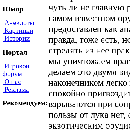
чуть ли не главную р
Юмор
самом известном ору
Анекдоты
предоставлен как ан
Картинки
правда, тоже есть, 
Истории
стрелять из нее пра
Портал
мы уничтожаем враго
Игровой
делаем это двумя в
форум
наконечником легко
О нас
Реклама
спокойно пригвоздит
взрываются при соп
Рекомендуем:
пользы от лука нет, 
экзотическим орудие