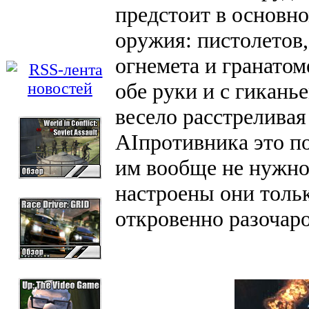
предстоит в основно
оружия: пистолетов
огнемета и гранатом
обе руки и с гикань
весело расстреливая
AIпротивника это по
им вообще не нужно 
настроены они только
откровенно разочаро