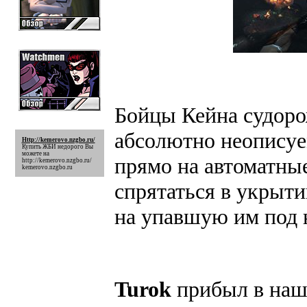
Бойцы Кейна судоро
абсолютно неописуе
Http://kemerovo.nzgbo.ru/
Купить ЖБИ недорого Вы
можете на
прямо на автоматны
http://kemerovo.nzgbo.ru/
kemerovo.nzgbo.ru
спрятаться в укрыти
на упавшую им под н
Turok
прибыл в наши