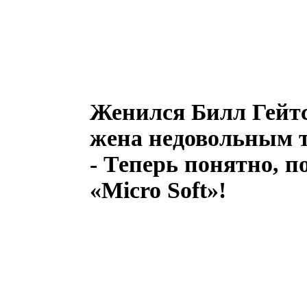
Женился Билл Гейтс
жена недовольным т
- Теперь понятно, п
«Мiсro Soft»!