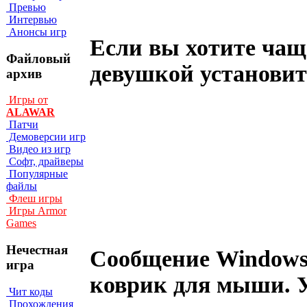
Превью
Интервью
Анонсы игр
Если вы хотите чащ
Файловый
девушкой установит
архив
Игры от
ALAWAR
Патчи
Демоверсии игр
Видео из игр
Софт, драйверы
Популярные
файлы
Флеш игры
Игры Armor
Games
Нечестная
Сообщение Windows 
игра
коврик для мыши. 
Чит коды
Прохождения