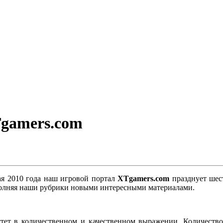
gamers.com
ая 2010 года наш игровой портал
XTgamers.com
празднует шес
полняя наши рубрики новыми интересными материалами.
стет в количественном и качественном выражении. Количеств