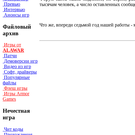
Превью
тысячам человек, а число оставленных сообщ
Интервью
Анонсы игр
Что же, впереди седьмой год нашей работы -
Файловый
архив
Игры от
ALAWAR
Патчи
Демоверсии игр
Видео из игр
Софт, драйверы
Популярные
файлы
Флеш игры
Игры Armor
Games
Нечестная
игра
Чит коды
Прохождения