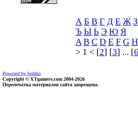
А
Б
В
Г
Д
Е
Ж
З
Ъ
Ы
Ь
Э
Ю
Я
A
B
C
D
E
F
G
H
> 1 < [
2
] [
3
] ... [
Powered by Seditio
Copyright © XTgamers.com 2004-2026
Перепечатка материалов сайта запрещена.