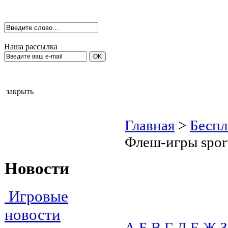
Наша рассылка
закрыть
Главная
>
Беспл
Флеш-игры spor
Новости
Игровые
новости
А
Б
В
Г
Д
Е
Ж
З