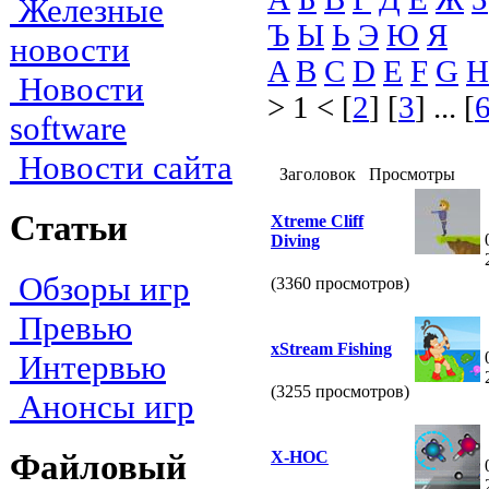
Железные
Ъ
Ы
Ь
Э
Ю
Я
новости
A
B
C
D
E
F
G
H
Новости
> 1 < [
2
] [
3
] ... [
software
Новости сайта
Заголовок
Просмотры
Статьи
Xtreme Cliff
Diving
Обзоры игр
(3360 просмотров)
Превью
xStream Fishing
Интервью
(3255 просмотров)
Анонсы игр
Файловый
X-HOC