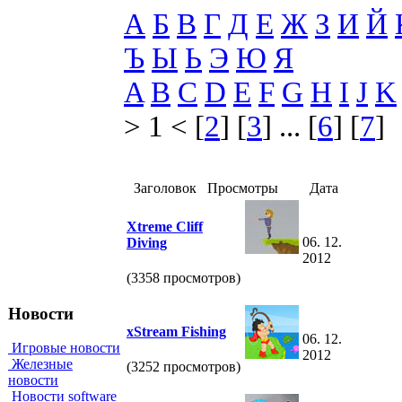
А
Б
В
Г
Д
Е
Ж
З
И
Й
Ъ
Ы
Ь
Э
Ю
Я
A
B
C
D
E
F
G
H
I
J
K
> 1 < [
2
] [
3
] ... [
6
] [
7
]
Заголовок
Просмотры
Дата
Xtreme Cliff
06. 12.
Diving
2012
(3358 просмотров)
Новости
xStream Fishing
06. 12.
Игровые новости
2012
Железные
(3252 просмотров)
новости
Новости software