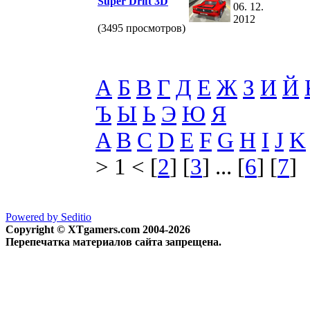
Super Drift 3D
06. 12.
2012
(3495 просмотров)
А
Б
В
Г
Д
Е
Ж
З
И
Й
Ъ
Ы
Ь
Э
Ю
Я
A
B
C
D
E
F
G
H
I
J
K
> 1 < [
2
] [
3
] ... [
6
] [
7
]
Powered by Seditio
Copyright © XTgamers.com 2004-2026
Перепечатка материалов сайта запрещена.