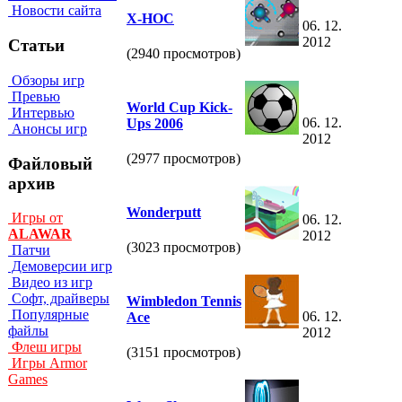
Новости сайта
X-HOC
06. 12.
2012
Статьи
(2940 просмотров)
Обзоры игр
Превью
World Cup Kick-
Интервью
06. 12.
Ups 2006
Анонсы игр
2012
(2977 просмотров)
Файловый
архив
Wonderputt
Игры от
06. 12.
ALAWAR
2012
(3023 просмотров)
Патчи
Демоверсии игр
Видео из игр
Софт, драйверы
Wimbledon Tennis
Популярные
06. 12.
Ace
файлы
2012
Флеш игры
(3151 просмотров)
Игры Armor
Games