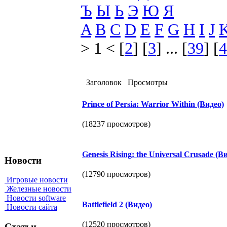
Ъ
Ы
Ь
Э
Ю
Я
A
B
C
D
E
F
G
H
I
J
> 1 < [
2
] [
3
] ... [
39
] [
4
Заголовок
Просмотры
Prince of Persia: Warrior Within (Видео)
(18237 просмотров)
Genesis Rising: the Universal Crusade (
Новости
(12790 просмотров)
Игровые новости
Железные новости
Новости software
Battlefield 2 (Видео)
Новости сайта
(12520 просмотров)
Статьи