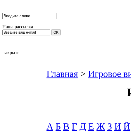
Наша рассылка
закрыть
Главная
>
Игровое в
А
Б
В
Г
Д
Е
Ж
З
И
Й