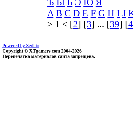
Ъ
Ы
Ь
Э
Ю
Я
A
B
C
D
E
F
G
H
I
J
> 1 < [
2
] [
3
] ... [
39
] [
4
Powered by Seditio
Copyright © XTgamers.com 2004-2026
Перепечатка материалов сайта запрещена.