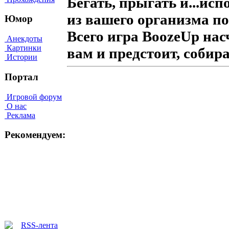
Бегать, прыгать и...ис
из вашего организма п
Юмор
Всего игра BoozeUp нас
Анекдоты
Картинки
вам и предстоит, собир
Истории
Портал
Игровой форум
О нас
Реклама
Рекомендуем: