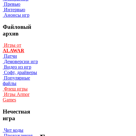
Превью
Интервью
Анонсы игр
Файловый
архив
Игры от
ALAWAR
Патчи
Демоверсии игр
Видео из игр
Софт, драйверы
Популярные
файлы
Флеш игры
Игры Armor
Games
Нечестная
игра
Чит коды
Прохождения