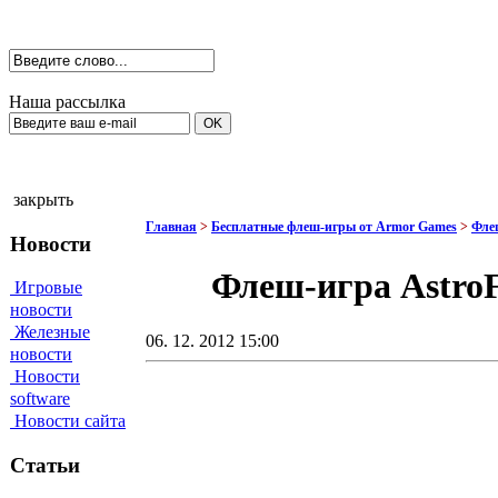
Наша рассылка
закрыть
Главная
>
Бесплатные флеш-игры от Armor Games
>
Фле
Новости
Флеш-игра AstroF
Игровые
новости
Железные
06. 12. 2012 15:00
новости
Новости
software
Новости сайта
Статьи