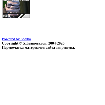
Powered by Seditio
Copyright © XTgamers.com 2004-2026
Перепечатка материалов сайта запрещена.