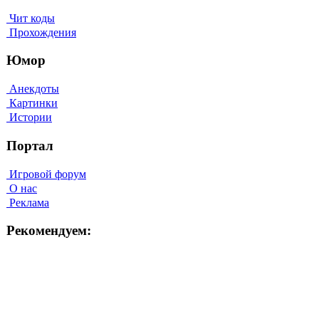
Чит коды
Прохождения
Юмор
Анекдоты
Картинки
Истории
Портал
Игровой форум
О нас
Реклама
Рекомендуем: