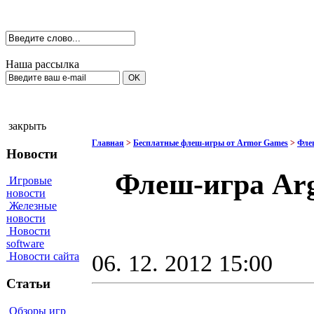
Наша рассылка
закрыть
Главная
>
Бесплатные флеш-игры от Armor Games
>
Фле
Новости
Флеш-игра Arg
Игровые
новости
Железные
новости
Новости
software
06. 12. 2012 15:00
Новости сайта
Статьи
Обзоры игр