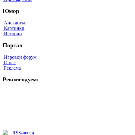
Юмор
Анекдоты
Картинки
Истории
Портал
Игровой форум
О нас
Реклама
Рекомендуем: