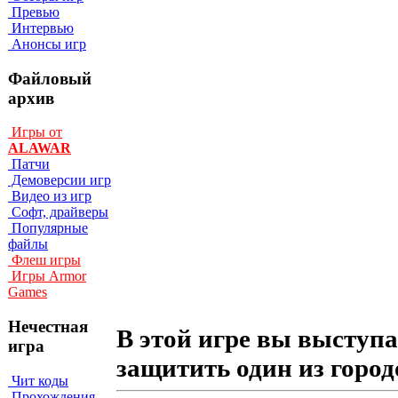
Превью
Интервью
Анонсы игр
Файловый
архив
Игры от
ALAWAR
Патчи
Демоверсии игр
Видео из игр
Софт, драйверы
Популярные
файлы
Флеш игры
Игры Armor
Games
Нечестная
В этой игре вы выступа
игра
защитить один из город
Чит коды
Прохождения