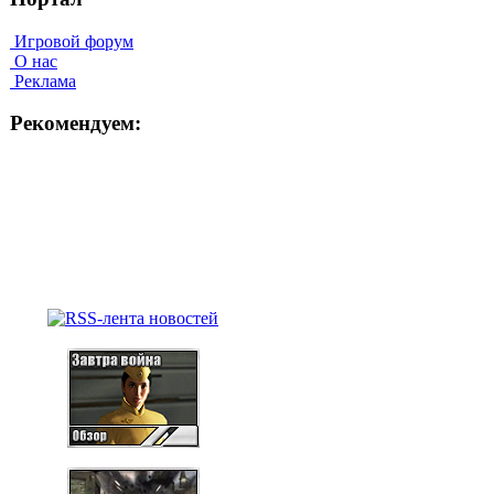
Игровой форум
О нас
Реклама
Рекомендуем: