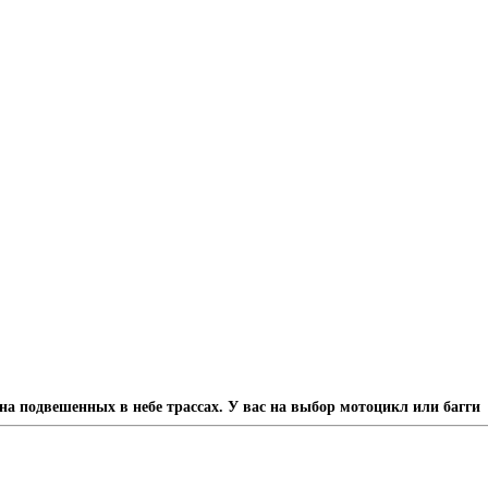
на подвешенных в небе трассах. У вас на выбор мотоцикл или багги