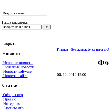
Наша рассылка
закрыть
Главная
>
Бесплатные флеш-игры от 
Новости
Фле
Игровые новости
Железные новости
Новости software
06. 12. 2012 15:00
Новости сайта
Статьи
Обзоры игр
Превью
Интервью
Анонсы игр