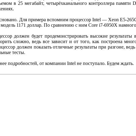
емом в 25 мегабайт, четырёхканального контроллера памяти D
жениях.
овано. Для примера вспомним процессор Intel — Xeon E5-2650 v3
модель 1171 доллар. По сравнению с ним Core i7-6950X намного
цессор должен будет продемонстрировать высокие результаты 
рить сложно, ведь все зависит и от того, как построена мно
цессор должен показать отличные результаты при разгоне, ведь
льные тесты.
е подробностей, от компании Intel не поступало. Будем ждать.