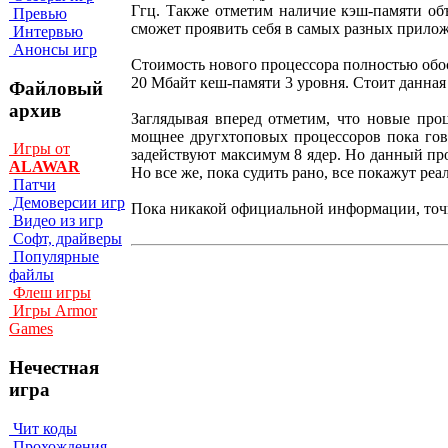
Ггц. Также отметим наличие кэш-памяти объ
Превью
сможет проявить себя в самых разных прило
Интервью
Анонсы игр
Стоимость нового процессора полностью обосн
20 Мбайт кеш-памяти 3 уровня. Стоит данная 
Файловый
архив
Заглядывая вперед отметим, что новые про
мощнее другхтоповых процессоров пока гово
Игры от
задействуют максимум 8 ядер. Но данный про
ALAWAR
Но все же, пока судить рано, все покажут реа
Патчи
Демоверсии игр
Пока никакой официальной информации, точне
Видео из игр
Софт, драйверы
Популярные
файлы
Флеш игры
Игры Armor
Games
Нечестная
игра
Чит коды
Прохождения