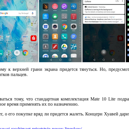
ому к верхней грани экрана придется тянуться. Но, предусмо
тков пальцев.
аться тому, что стандартная комплектация Mate 10 Lite под
ьное время применять их по назначению.
нег, о его покупке вряд ли придется жалеть. Концерн Хуавей да
awei-rasshiryaet-prisutstvie-novoy-lineykoy/