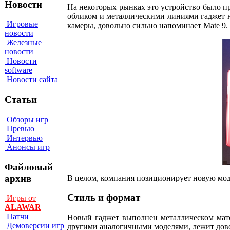
Новости
На некоторых рынках это устройство было п
обликом и металлическими линиями гаджет на
Игровые
камеры, довольно сильно напоминает Mate 9.
новости
Железные
новости
Новости
software
Новости сайта
Статьи
Обзоры игр
Превью
Интервью
Анонсы игр
Файловый
архив
В целом, компания позиционирует новую моде
Стиль и формат
Игры от
ALAWAR
Патчи
Новый гаджет выполнен металлическом матов
Демоверсии игр
другими аналогичными моделями, лежит дов