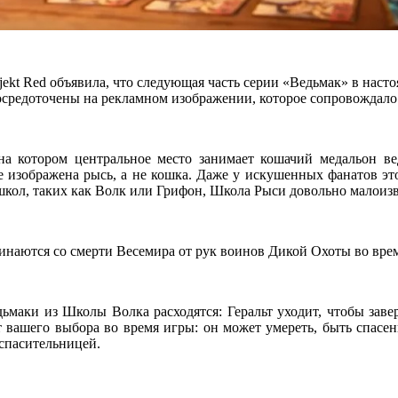
jekt Red объявила, что следующая часть серии «Ведьмак» в наст
осредоточены на рекламном изображении, которое сопровождало
на котором центральное место занимает кошачий медальон ве
е изображена рысь, а не кошка. Даже у искушенных фанатов эт
кол, таких как Волк или Грифон, Школа Рыси довольно малоизвес
наются со смерти Весемира от рук воинов Дикой Охоты во врем
ьмаки из Школы Волка расходятся: Геральт уходит, чтобы заве
т вашего выбора во время игры: он может умереть, быть спасе
спасительницей.