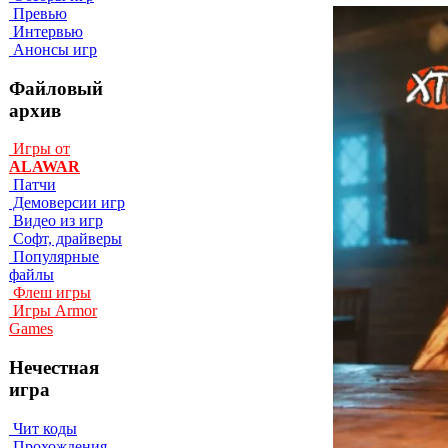
Превью
Интервью
Анонсы игр
Файловый
архив
Игры от
ALAWAR
Патчи
Демоверсии игр
Видео из игр
Софт, драйверы
Популярные
файлы
Флеш игры
Игры Armor
Games
Нечестная
игра
Чит коды
Прохождения