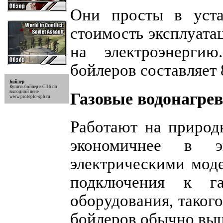
Они просты в уста
стоимость эксплуата
на электроэнерги
бойлеров составляет 8
Бойлер
Купить
бойлер
в СПб по
выгодной цене
Газовые водонагре
www.proteplo-spb.ru
Работают на природ
экономичнее в э
электрическими моде
подключения к га
оборудования, таког
бойлеров обычно выше