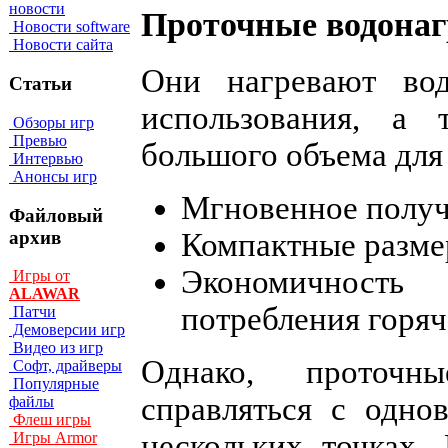
новости
Проточные водонаг
Новости software
Новости сайта
Они нагревают вод
Статьи
использования, а
Обзоры игр
Превью
большого объема для
Интервью
Анонсы игр
Мгновенное получ
Файловый
архив
Компактные разме
Экономичность
Игры от
ALAWAR
потребления горяч
Патчи
Демоверсии игр
Видео из игр
Однако, проточн
Софт, драйверы
Популярные
справляться с одно
файлы
Флеш игры
нескольких точках.
Игры Armor