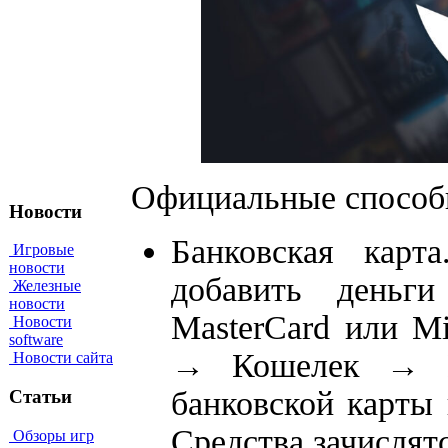
Официальные способы
Новости
Банковская кар
Игровые
новости
добавить деньги
Железные
новости
MasterCard или Mi
Новости
software
→ Кошелек → П
Новости сайта
банковской карты
Статьи
Средства зачислят
Обзоры игр