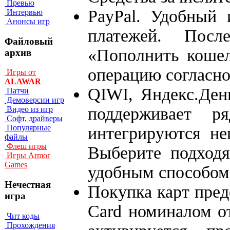
Превью
PayPal. Удобный 
Интервью
Анонсы игр
платежей. Пос
Файловый
«Пополнить кошел
архив
операцию согласно
Игры от
ALAWAR
QIWI, Яндекс.Ден
Патчи
Демоверсии игр
поддерживает р
Видео из игр
Софт, драйверы
Популярные
интегрируются не
файлы
Флеш игры
Выберите подход
Игры Armor
Games
удобным способом
Нечестная
Покупка карт пред
игра
Card номиналом от
Чит коды
Прохождения