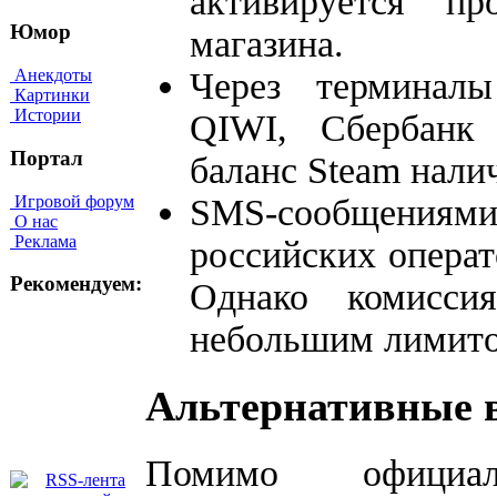
активируется п
Юмор
магазина.
Через терминал
Анекдоты
Картинки
Истории
QIWI, Сбербанк
Портал
баланс Steam нали
Игровой форум
SMS-сообщения
О нас
Реклама
российских опера
Рекомендуем:
Однако комисси
небольшим лимит
Альтернативные 
Помимо официа