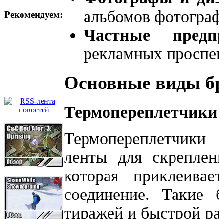
альбомов фотогра
Рекомендуем:
Частные предпр
рекламных проспек
Основные виды б
Термопереплетчики
Термопереплетчики 
ленты для скреплен
которая приклеивае
соединение. Такие
тиражей и быстрой р