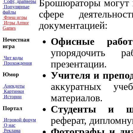
Брошюраторы могут 
Софт, драйверы
Популярные
сфере деятельно
файлы
Флеш игры
документацией:
Игры Armor
Games
Офисные рабо
Нечестная
игра
упорядочить р
Чит коды
презентации.
Прохождения
Учителя и препод
Юмор
аккуратных уче
Анекдоты
Картинки
материалов.
Истории
Студенты и ш
Портал
реферат, дипломну
Игровой форум
О нас
Фотографы и ди
Реклама