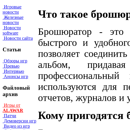
Игровые
Что такое брошю
новости
Железные
новости
Новости
Брошюратор - это у
software
Новости сайта
быстрого и удобног
Статьи
позволяет соединить
Обзоры игр
альбом, придава
Превью
Интервью
профессиональный
Анонсы игр
используются для п
Файловый
архив
отчетов, журналов и 
Игры от
ALAWAR
Кому пригодятся
Патчи
Демоверсии игр
Видео из игр