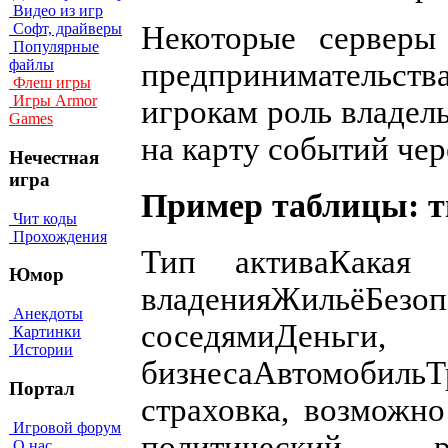
Видео из игр
Некоторые серверы
Софт, драйверы
Популярные
файлы
предпринимательства
Флеш игры
Игры Armor
игрокам роль владел
Games
на карту событий че
Нечестная
игра
Пример таблицы: т
Чит коды
Прохождения
Тип активаКакая
Юмор
владенияЖильё
Анекдоты
соседямиДеньг
Картинки
Истории
бизнесаАвтомобильТ
Портал
страховка, возможн
Игровой форум
политический ре
О нас