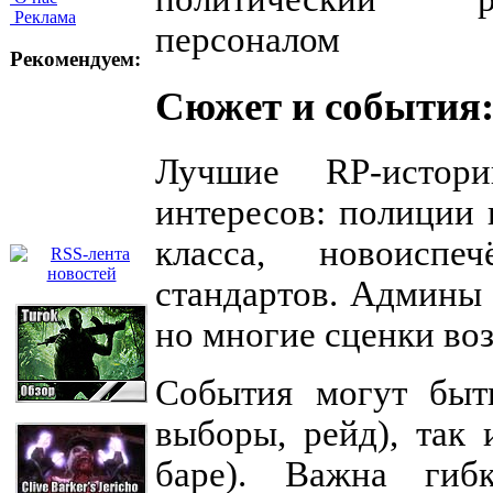
Реклама
персоналом
Рекомендуем:
Сюжет и события:
Лучшие RP-истор
интересов: полиции 
класса, новоисп
стандартов. Админы
но многие сценки во
События могут быть
выборы, рейд), так 
баре). Важна гиб