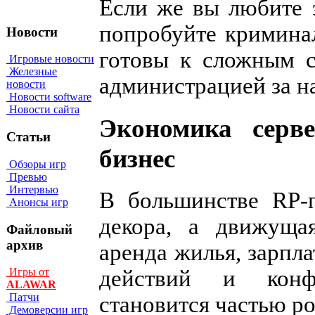
Если же вы любите 
попробуйте кримина
Новости
готовы к сложным 
Игровые новости
Железные
администрацией за н
новости
Новости software
Новости сайта
Экономика серве
Статьи
бизнес
Обзоры игр
Превью
Интервью
В большинстве RP-
Анонсы игр
декора, а движуща
Файловый
архив
аренда жилья, зарпл
действий и конф
Игры от
ALAWAR
Патчи
становится частью ро
Демоверсии игр