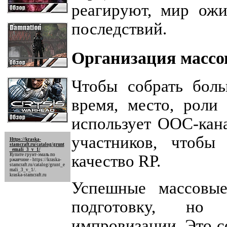
реагируют, мир ожи
последствий.
Организация массо
Чтобы собрать боль
время, место, роли
использует OOC-кан
участников, чтобы
Https://kraska-
stamcraft.ru/catalog/grunt
_emali_3_v_1/
Купите грунт-эмаль по
качество RP.
ржавчине -
https://kraska-
stamcraft.ru/catalog/grunt_e
mali_3_v_1/
.
kraska-stamcraft.ru
Успешные массовые
подготовку, но 
импровизации. Это с